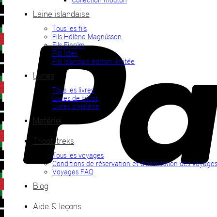
Laine islandaise
Tous les fils
Fils Hélène Magnússon
Fils Einrúm
Fils Ístex
Fils islandais édition limitée
Livres
Tous les livres
Livres de tricot
Livres d’Hélène
Matériel
Tricot-treks
Tous les voyages
Conditions de réservation et d’annulation des voyage
Voyages FAQ
Blog
Aide & leçons