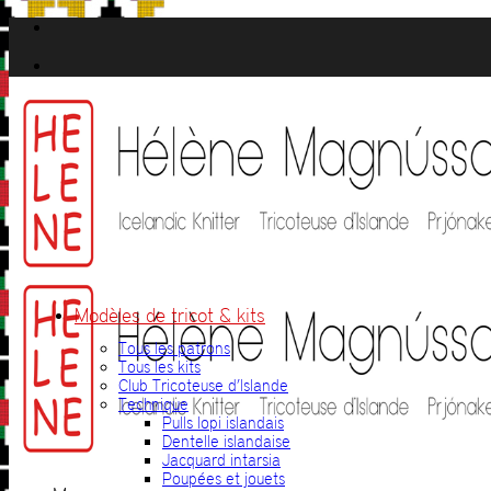
Passer
au
contenu
Modèles de tricot & kits
Tous les patrons
Tous les kits
Club Tricoteuse d’Islande
Technique
Pulls lopi islandais
Dentelle islandaise
Jacquard intarsia
Poupées et jouets