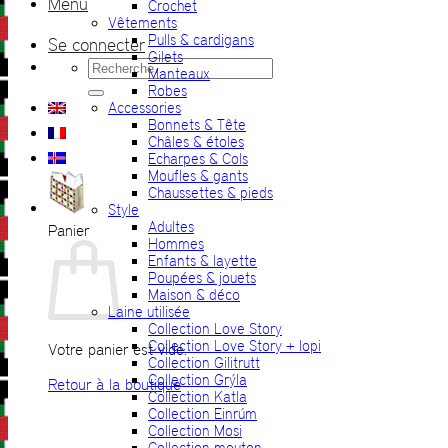
Menu
Crochet
Vêtements
Pulls & cardigans
Se connecter
Gilets
Recherche
Manteaux
pour :
Robes
Accessories
Bonnets & Tête
Châles & étoles
Echarpes & Cols
Moufles & gants
Chaussettes & pieds
Style
Adultes
Panier
Hommes
Enfants & layette
Poupées & jouets
Maison & déco
Laine utilisée
Collection Love Story
Collection Love Story + lopi
Votre panier est vide.
Collection Gilitrutt
Collection Grýla
Retour à la boutique
Collection Katla
Collection Einrúm
Collection Mosi
Collection mouton