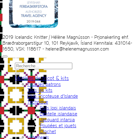
2019 Icelandic Knitter | Hélène Magnússon - Prjonakerling ehf.
Bræðraborgarstígur 10, 101 Reykjavík, Ísland Kennitala: 431014-
1650, VSK: 118617 - helene@helenemagnusson.com
Recherche
pour :
Modèles de tricot & kits
Tous les patrons
Tous les kits
Club Tricoteuse d’Islande
Technique
Pulls lopi islandais
Dentelle islandaise
Jacquard intarsia
Poupées et jouets
Crochet
Vêtements