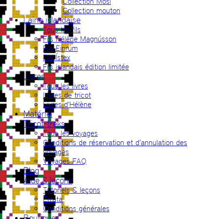
Collection Mosi
Collection mouton
Laine islandaise
Tous les fils
Fils Hélène Magnússon
Fils Einrúm
Fils Ístex
Fils islandais édition limitée
Livres
Tous les livres
Livres de tricot
Livres d’Hélène
Matériel
Tricot-treks
Tous les voyages
Conditions de réservation et d’annulation des
voyages
Voyages FAQ
Blog
Aide & leçons
Tutoriels & leçons
Errata
Conditions générales
Boutiques