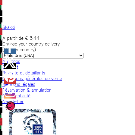
Skakki
A partir de
€
5,44
Choose your country delivery
(VAT by country)
A propos
Contact
Revente et détaillants
Conditions générales de vente
Mentions légales
Réservation & annulation
Confidentialité
Newsletter