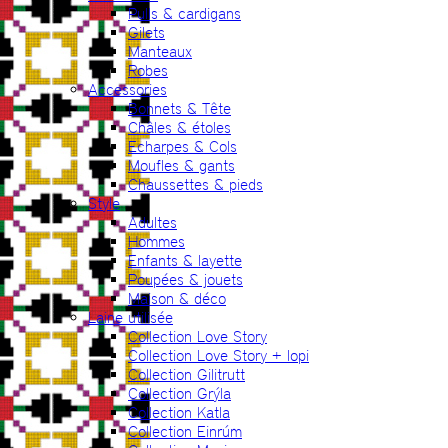
Pulls & cardigans
Gilets
Manteaux
Robes
Accessories
Bonnets & Tête
Châles & étoles
Echarpes & Cols
Moufles & gants
Chaussettes & pieds
Style
Adultes
Hommes
Enfants & layette
Poupées & jouets
Maison & déco
Laine utilisée
Collection Love Story
Collection Love Story + lopi
Collection Gilitrutt
Collection Grýla
Collection Katla
Collection Einrúm