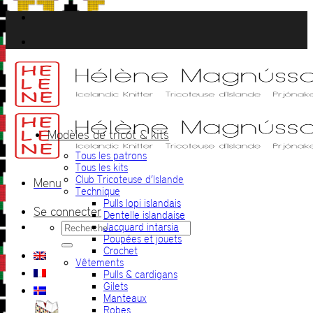
Passer
au
contenu
Modèles de tricot & kits
Tous les patrons
Tous les kits
Club Tricoteuse d’Islande
Menu
Technique
Pulls lopi islandais
Se connecter
Dentelle islandaise
Recherche
Jacquard intarsia
pour :
Poupées et jouets
Crochet
Vêtements
Pulls & cardigans
Gilets
Manteaux
Robes