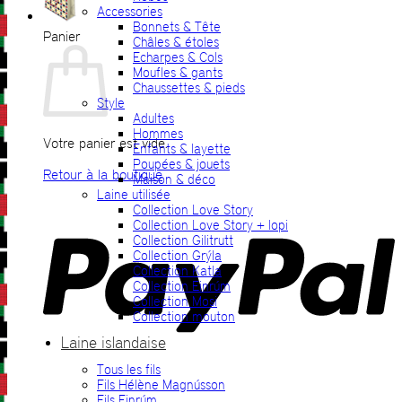
Accessories
Bonnets & Tête
Panier
Châles & étoles
Echarpes & Cols
Moufles & gants
Chaussettes & pieds
Style
Adultes
Hommes
Votre panier est vide.
Enfants & layette
Poupées & jouets
Retour à la boutique
Maison & déco
Laine utilisée
P
Collection Love Story
Collection Love Story + lopi
Collection Gilitrutt
Collection Grýla
Collection Katla
Collection Einrúm
Collection Mosi
Collection mouton
Laine islandaise
Tous les fils
V
Fils Hélène Magnússon
Fils Einrúm