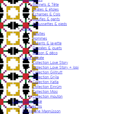
Bonnets & Tête
Châles & étoles
Echarpes & Cols
Moufles & gants
Chaussettes & pieds
Style
Adultes
Hommes
Enfants & layette
Poupées & jouets
Maison & déco
Laine utilisée
Collection Love Story
Collection Love Story + lopi
Collection Gilitrutt
Collection Grýla
Collection Katla
Collection Einrúm
Collection Mosi
Collection mouton
Laine islandaise
Tous les fils
Fils Hélène Magnússon