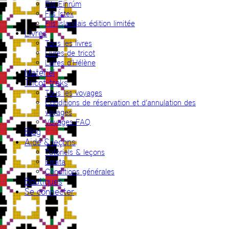
Fils Einrúm
Fils Ístex
Fils islandais édition limitée
Livres
Tous les livres
Livres de tricot
Livres d’Hélène
Matériel
Tricot-treks
Tous les voyages
Conditions de réservation et d’annulation des
voyages
Voyages FAQ
Blog
Aide & leçons
Tutoriels & leçons
Errata
Conditions générales
Boutiques
Se connecter