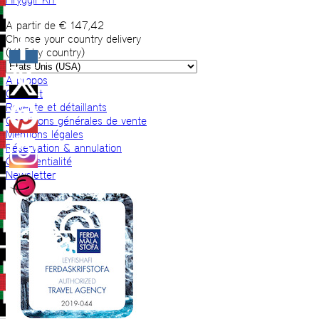
A partir de
€
147,42
Choose your country delivery
(VAT by country)
A propos
Contact
Revente et détaillants
Conditions générales de vente
Mentions légales
Réservation & annulation
Confidentialité
Newsletter