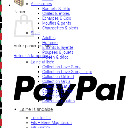
Accessories
Bonnets & Tête
Panier
Châles & étoles
Echarpes & Cols
Moufles & gants
Chaussettes & pieds
Style
Adultes
Hommes
Votre panier est vide.
Enfants & layette
Poupées & jouets
Retour à la boutique
Maison & déco
Laine utilisée
P
Collection Love Story
Collection Love Story + lopi
Collection Gilitrutt
Collection Grýla
Collection Katla
Collection Einrúm
Collection Mosi
Collection mouton
Laine islandaise
Tous les fils
V
Fils Hélène Magnússon
Fils Einrúm