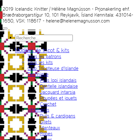
2019 Icelandic Knitter | Hélène Magnússon - Prjonakerling ehf.
Bræðraborgarstígur 10, 101 Reykjavík, Ísland Kennitala: 431014-
1650, VSK: 118617 - helene@helenemagnusson.com
Recherche
pour :
Modèles de tricot & kits
Tous les patrons
Tous les kits
Club Tricoteuse d’Islande
Technique
Pulls lopi islandais
Dentelle islandaise
Jacquard intarsia
Poupées et jouets
Crochet
Vêtements
Pulls & cardigans
Gilets
Manteaux
Robes
Accessories