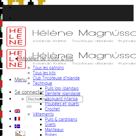
Passer
au
contenu
Modèles de tricot & kits
Tous les patrons
Tous les kits
Club Tricoteuse d’Islande
Menu
Technique
Pulls lopi islandais
Se connecter
Dentelle islandaise
Recherche
Jacquard intarsia
pour :
Poupées et jouets
Crochet
Vêtements
Pulls & cardigans
Gilets
Manteaux
Robes