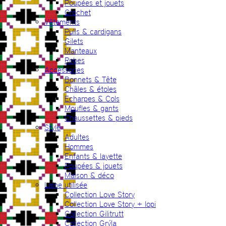
Poupées et jouets
Crochet
Vêtements
Pulls & cardigans
Gilets
Manteaux
Robes
Accessories
Bonnets & Tête
Châles & étoles
Echarpes & Cols
Moufles & gants
Chaussettes & pieds
Style
Adultes
Hommes
Enfants & layette
Poupées & jouets
Maison & déco
Laine utilisée
Collection Love Story
Collection Love Story + lopi
Collection Gilitrutt
Collection Grýla