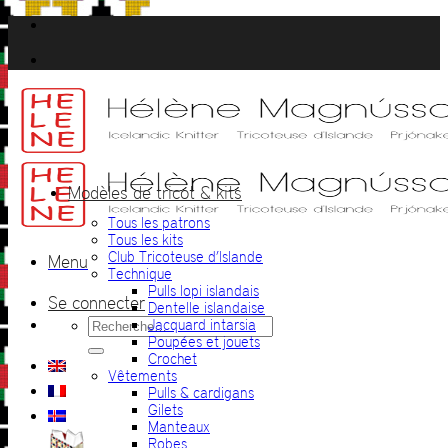
Passer
au
contenu
Modèles de tricot & kits
Tous les patrons
Tous les kits
Club Tricoteuse d’Islande
Menu
Technique
Pulls lopi islandais
Se connecter
Dentelle islandaise
Recherche
Jacquard intarsia
pour :
Poupées et jouets
Crochet
Vêtements
Pulls & cardigans
Gilets
Manteaux
Robes