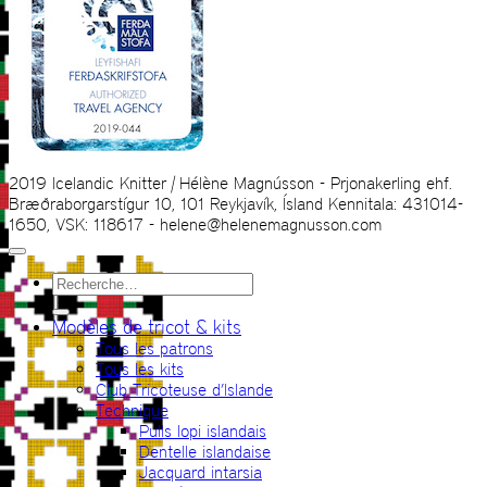
2019 Icelandic Knitter | Hélène Magnússon - Prjonakerling ehf.
Bræðraborgarstígur 10, 101 Reykjavík, Ísland Kennitala: 431014-
1650, VSK: 118617 - helene@helenemagnusson.com
Recherche
pour :
Modèles de tricot & kits
Tous les patrons
Tous les kits
Club Tricoteuse d’Islande
Technique
Pulls lopi islandais
Dentelle islandaise
Jacquard intarsia