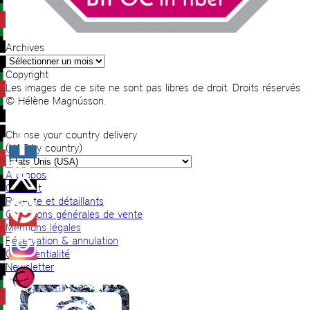
Archives
Archives
Copyright
Les images de ce site ne sont pas libres de droit. Droits réservés
© Hélène Magnússon.
Choose your country delivery
(VAT by country)
A propos
Contact
Revente et détaillants
Conditions générales de vente
Mentions légales
Réservation & annulation
Confidentialité
Newsletter