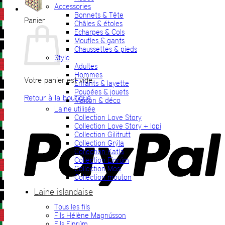
Accessories
Bonnets & Tête
Panier
Châles & étoles
Echarpes & Cols
Moufles & gants
Chaussettes & pieds
Style
Adultes
Hommes
Votre panier est vide.
Enfants & layette
Poupées & jouets
Retour à la boutique
Maison & déco
Laine utilisée
P
Collection Love Story
Collection Love Story + lopi
Collection Gilitrutt
Collection Grýla
Collection Katla
Collection Einrúm
Collection Mosi
Collection mouton
Laine islandaise
Tous les fils
V
Fils Hélène Magnússon
Fils Einrúm