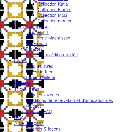
Collection Katla
Collection Einrúm
Collection Mosi
Collection mouton
Laine islandaise
Tous les fils
Fils Hélène Magnússon
Fils Einrúm
Fils Ístex
Fils islandais édition limitée
Livres
Tous les livres
Livres de tricot
Livres d’Hélène
Matériel
Tricot-treks
Tous les voyages
Conditions de réservation et d’annulation des
voyages
Voyages FAQ
Blog
Aide & leçons
Tutoriels & leçons