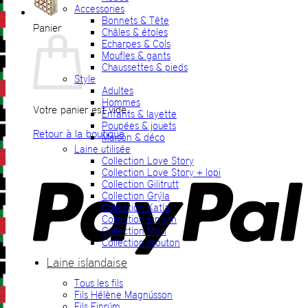
Accessories
Bonnets & Tête
Panier
Châles & étoles
Echarpes & Cols
Moufles & gants
Chaussettes & pieds
Style
Adultes
Hommes
Votre panier est vide.
Enfants & layette
Poupées & jouets
Retour à la boutique
Maison & déco
Laine utilisée
P
Collection Love Story
Collection Love Story + lopi
Collection Gilitrutt
Collection Grýla
Collection Katla
Collection Einrúm
Collection Mosi
Collection mouton
Laine islandaise
Tous les fils
V
Fils Hélène Magnússon
Fils Einrúm