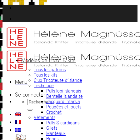
Passer
au
contenu
Modèles de tricot & kits
Tous les patrons
Tous les kits
Club Tricoteuse d’Islande
Menu
Technique
Pulls lopi islandais
Se connecter
Dentelle islandaise
Recherche
Jacquard intarsia
pour :
Poupées et jouets
Crochet
Vêtements
Pulls & cardigans
Gilets
Manteaux
Robes