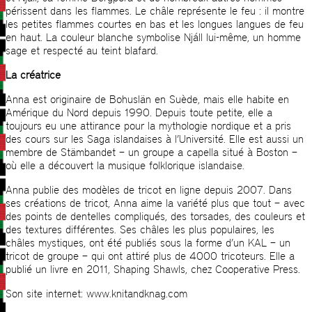
périssent dans les flammes. Le châle représente le feu : il montre
les petites flammes courtes en bas et les longues langues de feu
en haut. La couleur blanche symbolise Njáll lui-même, un homme
sage et respecté au teint blafard.
La créatrice
Anna est originaire de Bohuslän en Suède, mais elle habite en
Amérique du Nord depuis 1990. Depuis toute petite, elle a
toujours eu une attirance pour la mythologie nordique et a pris
des cours sur les Saga islandaises à l’Université. Elle est aussi un
membre de Stämbandet – un groupe a capella situé à Boston –
où elle a découvert la musique folklorique islandaise.
Anna publie des modèles de tricot en ligne depuis 2007. Dans
ses créations de tricot, Anna aime la variété plus que tout – avec
des points de dentelles compliqués, des torsades, des couleurs et
des textures différentes. Ses châles les plus populaires, les
châles mystiques, ont été publiés sous la forme d’un KAL – un
tricot de groupe – qui ont attiré plus de 4000 tricoteurs. Elle a
publié un livre en 2011, Shaping Shawls, chez Cooperative Press.
Son site internet: www.knitandknag.com