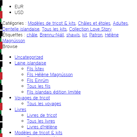
EUR
USD
Catégories :
Modèles de tricot & kits
,
Châles et étoles
,
Adultes
,
Dentelle islandaise
,
Tous les kits
,
Collection Love Story
Étiquettes :
châle
,
Brennu-Njáll
,
shawls
,
kit
,
Patron
,
Hélène
Magnússon
Browse
Uncategorized
Laine islandaise
Fils Ístex
Fils Hélène Magnússon
Fils Einrúm
Tous les fils
Fils islandais édition limitée
Voyages de tricot
Tous les voyages
Livres
Livres de tricot
Tous les livres
Livres d'Hélène
Modèles de tricot & kits