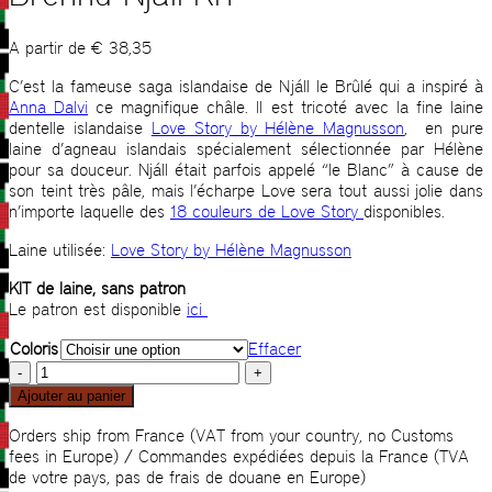
A partir de
€
38,35
C’est la fameuse saga islandaise de Njáll le Brûlé qui a inspiré à
Anna Dalvi
ce magnifique châle. Il est tricoté avec la fine laine
dentelle islandaise
Love Story by Hélène Magnusson
, en pure
laine d’agneau islandais spécialement sélectionnée par Hélène
pour sa douceur. Njáll était parfois appelé “le Blanc” à cause de
son teint très pâle, mais l’écharpe Love sera tout aussi jolie dans
n’importe laquelle des
18 couleurs de Love Story
disponibles.
Laine utilisée:
Love Story by Hélène Magnusson
KIT de laine, sans patron
Le patron est disponible
ici
Coloris
Effacer
quantité
de
Ajouter au panier
Brennu-
Njáll
Orders ship from France (VAT from your country, no Customs
KIT
fees in Europe) / Commandes expédiées depuis la France (TVA
de votre pays, pas de frais de douane en Europe)