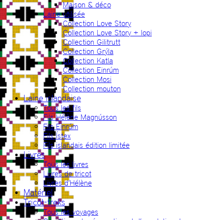
Maison & déco
Laine utilisée
Collection Love Story
Collection Love Story + lopi
Collection Gilitrutt
Collection Grýla
Collection Katla
Collection Einrúm
Collection Mosi
Collection mouton
Laine islandaise
Tous les fils
Fils Hélène Magnússon
Fils Einrúm
Fils Ístex
Fils islandais édition limitée
Livres
Tous les livres
Livres de tricot
Livres d’Hélène
Matériel
Tricot-treks
Tous les voyages