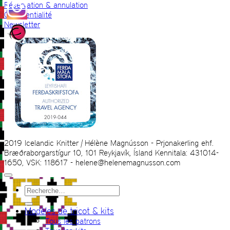
Réservation & annulation
Confidentialité
Newsletter
2019 Icelandic Knitter | Hélène Magnússon - Prjonakerling ehf.
Bræðraborgarstígur 10, 101 Reykjavík, Ísland Kennitala: 431014-
1650, VSK: 118617 - helene@helenemagnusson.com
Recherche
pour :
Modèles de tricot & kits
Tous les patrons