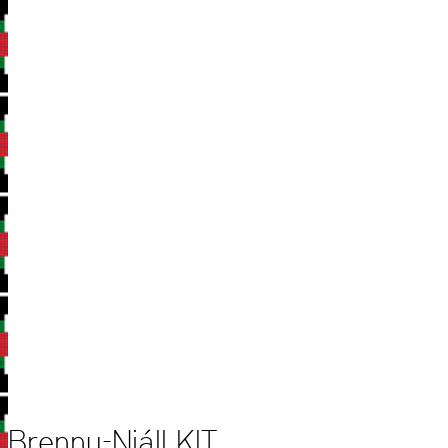
Brennu-Njáll KIT