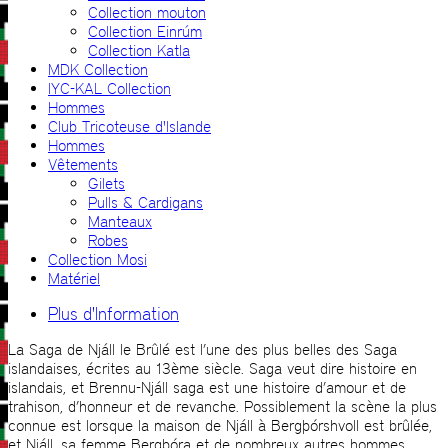
Collection mouton
Collection Einrúm
Collection Katla
MDK Collection
IYC-KAL Collection
Hommes
Club Tricoteuse d'Islande
Hommes
Vêtements
Gilets
Pulls & Cardigans
Manteaux
Robes
Collection Mosi
Matériel
Plus d'Information
La Saga de Njáll le Brûlé est l’une des plus belles des Saga
islandaises, écrites au 13ème siècle. Saga veut dire histoire en
islandais, et Brennu-Njáll saga est une histoire d’amour et de
trahison, d’honneur et de revanche. Possiblement la scène la plus
connue est lorsque la maison de Njáll à Bergþórshvoll est brûlée,
et Njáll, sa femme Bergþóra et de nombreux autres hommes