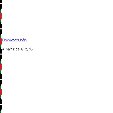
Fimmvörðuháls
A partir de
€
5,78