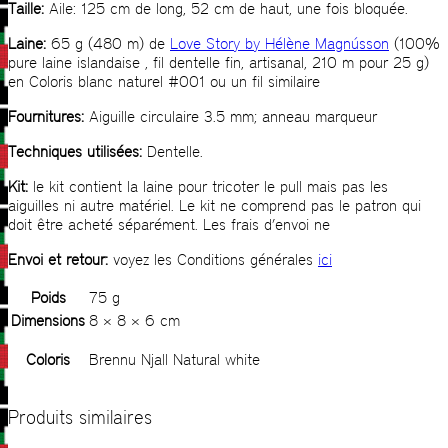
Taille:
Aile: 125 cm de long, 52 cm de haut, une fois bloquée.
Laine:
65 g (480 m) de
Love Story by Hélène Magnússon
(100%
pure laine islandaise , fil dentelle fin, artisanal, 210 m pour 25 g)
en Coloris blanc naturel #001 ou un fil similaire
Fournitures:
Aiguille circulaire 3.5 mm; anneau marqueur
Techniques utilisées:
Dentelle.
Kit:
le kit contient la laine pour tricoter le pull mais pas les
aiguilles ni autre matériel. Le kit ne comprend pas le patron qui
doit être acheté séparément. Les frais d’envoi ne
Envoi et retour:
voyez les Conditions générales
ici
Poids
75 g
Dimensions
8 × 8 × 6 cm
Coloris
Brennu Njall Natural white
Produits similaires