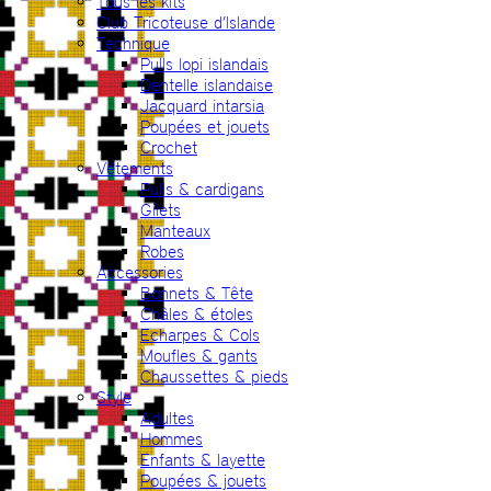
Tous les kits
Club Tricoteuse d’Islande
Technique
Pulls lopi islandais
Dentelle islandaise
Jacquard intarsia
Poupées et jouets
Crochet
Vêtements
Pulls & cardigans
Gilets
Manteaux
Robes
Accessories
Bonnets & Tête
Châles & étoles
Echarpes & Cols
Moufles & gants
Chaussettes & pieds
Style
Adultes
Hommes
Enfants & layette
Poupées & jouets