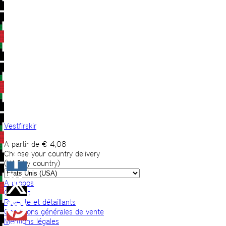
Vestfirskir
A partir de
€
4,08
Choose your country delivery
(VAT by country)
A propos
Contact
Revente et détaillants
Conditions générales de vente
Mentions légales