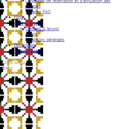
Conditions de réservation et d’annulation des
voyages
Voyages FAQ
Blog
Aide & leçons
Tutoriels & leçons
Errata
Conditions générales
Boutiques
Se connecter