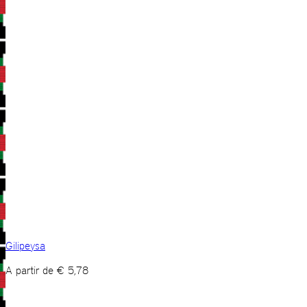
Gilipeysa
A partir de
€
5,78