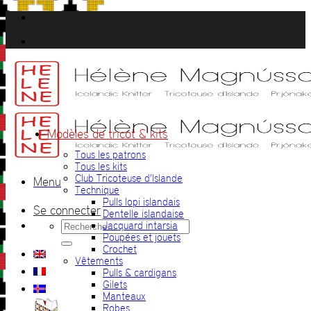
Passer
au
contenu
Modèles de tricot & kits
Tous les patrons
Tous les kits
Club Tricoteuse d’Islande
Menu
Technique
Pulls lopi islandais
Se connecter
Dentelle islandaise
Recherche
Jacquard intarsia
pour :
Poupées et jouets
Crochet
Vêtements
Pulls & cardigans
Gilets
Manteaux
Robes