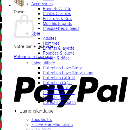
Accessories
Bonnets & Tête
Panier
Châles & étoles
Echarpes & Cols
Moufles & gants
Chaussettes & pieds
Style
Adultes
Hommes
Votre panier est vide.
Enfants & layette
Poupées & jouets
Retour à la boutique
Maison & déco
Laine utilisée
P
Collection Love Story
Collection Love Story + lopi
Collection Gilitrutt
Collection Grýla
Collection Katla
Collection Einrúm
Collection Mosi
Collection mouton
Laine islandaise
Tous les fils
V
Fils Hélène Magnússon
Fils Einrúm