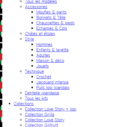
Tous les modèles
Accessories
Moufles & gants
Bonnets & Tête
Chaussettes & pieds
Echarpes & Cols
Châles et étoles
Style
Hommes
Enfants & layette
Adultes
Maison & déco
Jouets
Technique
Crochet
Jacquard intarsia
Pulls lopi islandais
Dentelle islandaise
Tous les kits
Collections
Collection Love Story + lopi
Collection Grýla
Collection Love Story
Collection Gilitrutt