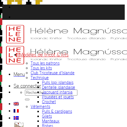
Passer
au
contenu
Modèles de tricot & kits
Tous les patrons
Tous les kits
Club Tricoteuse d’Islande
Menu
Technique
Pulls lopi islandais
Se connecter
Dentelle islandaise
Recherche
Jacquard intarsia
pour :
Poupées et jouets
Crochet
Vêtements
Pulls & cardigans
Gilets
Manteaux
Robes