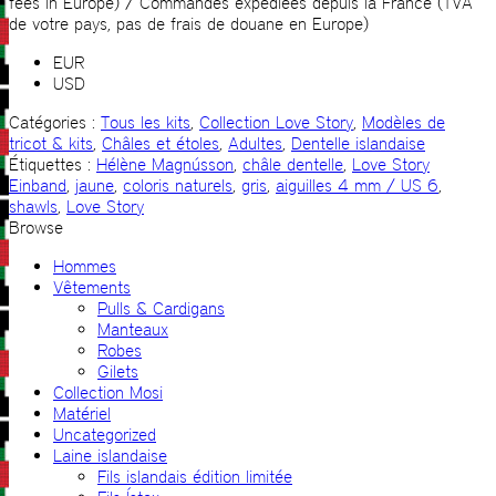
fees in Europe) / Commandes expédiées depuis la France (TVA
de votre pays, pas de frais de douane en Europe)
EUR
USD
Catégories :
Tous les kits
,
Collection Love Story
,
Modèles de
tricot & kits
,
Châles et étoles
,
Adultes
,
Dentelle islandaise
Étiquettes :
Hélène Magnússon
,
châle dentelle
,
Love Story
Einband
,
jaune
,
coloris naturels
,
gris
,
aiguilles 4 mm / US 6
,
shawls
,
Love Story
Browse
Hommes
Vêtements
Pulls & Cardigans
Manteaux
Robes
Gilets
Collection Mosi
Matériel
Uncategorized
Laine islandaise
Fils islandais édition limitée