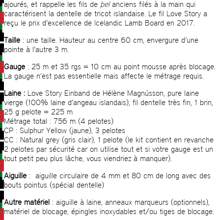
ajourés, et rappelle les fils de
þel
anciens filés à la main qui
caractérisent la dentelle de tricot islandaise. Le fil Love Story a
reçu le prix d’excellence de Icelandic Lamb Board en 2017.
Taille
: une taille. Hauteur au centre 60 cm, envergure d’une
pointe à l’autre 3 m.
Gauge
: 25 m et 35 rgs = 10 cm au point mousse après blocage.
La gauge n’est pas essentielle mais affecte le métrage requis.
Laine :
Love Story Einband de Hélène Magnússon, pure laine
vierge (100% laine d’angeau islandais), fil dentelle très fin, 1 brin,
25 g pelote = 225 m
Métrage total : 756 m (4 pelotes)
CP : Sulphur Yellow (jaune), 3 pelotes
CC : Natural grey (gris clair), 1 pelote (le kit contient en revanche
2 pelotes par sécurité car on utilise tout et si votre gauge est un
tout petit peu plus lâche, vous viendriez à manquer).
Aiguille
: aiguille circulaire de 4 mm et 80 cm de long avec des
bouts pointus (spécial dentelle)
Autre matériel
: aiguille à laine, anneaux marqueurs (optionnels),
matériel de blocage, épingles inoxydables et/ou tiges de blocage.