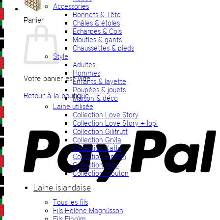
Accessories
Bonnets & Tête
Panier
Châles & étoles
Echarpes & Cols
Moufles & gants
Chaussettes & pieds
Style
Adultes
Hommes
Votre panier est vide.
Enfants & layette
Poupées & jouets
Retour à la boutique
Maison & déco
Laine utilisée
P
Collection Love Story
Collection Love Story + lopi
Collection Gilitrutt
Collection Grýla
Collection Katla
Collection Einrúm
Collection Mosi
Collection mouton
Laine islandaise
Tous les fils
V
Fils Hélène Magnússon
Fils Einrúm