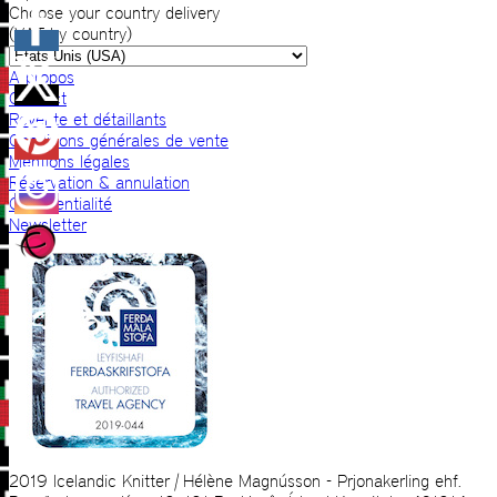
Choose your country delivery
(VAT by country)
A propos
Contact
Revente et détaillants
Conditions générales de vente
Mentions légales
Réservation & annulation
Confidentialité
Newsletter
2019 Icelandic Knitter | Hélène Magnússon - Prjonakerling ehf.