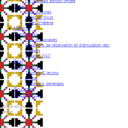
Fils islandais édition limitée
Livres
Tous les livres
Livres de tricot
Livres d’Hélène
Matériel
Tricot-treks
Tous les voyages
Conditions de réservation et d’annulation des
voyages
Voyages FAQ
Blog
Aide & leçons
Tutoriels & leçons
Errata
Conditions générales
Boutiques
Se connecter