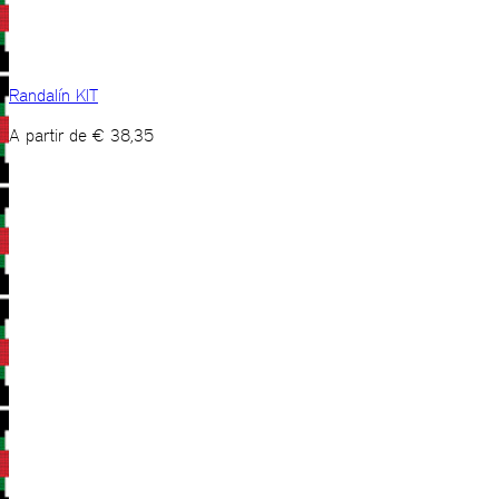
Randalín KIT
A partir de
€
38,35