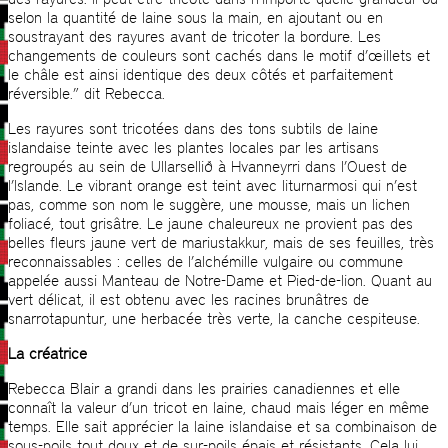
selon la quantité de laine sous la main, en ajoutant ou en
soustrayant des rayures avant de tricoter la bordure. Les
changements de couleurs sont cachés dans le motif d’œillets et
le châle est ainsi identique des deux côtés et parfaitement
réversible.” dit Rebecca.
Les rayures sont tricotées dans des tons subtils de laine
islandaise teinte avec les plantes locales par les artisans
regroupés au sein de Ullarsellið à Hvanneyrri dans l’Ouest de
l’Islande. Le vibrant orange est teint avec liturnarmosi qui n’est
pas, comme son nom le suggère, une mousse, mais un lichen
foliacé, tout grisâtre. Le jaune chaleureux ne provient pas des
belles fleurs jaune vert de mariustakkur, mais de ses feuilles, très
reconnaissables : celles de l’alchémille vulgaire ou commune
appelée aussi Manteau de Notre-Dame et Pied-de-lion. Quant au
vert délicat, il est obtenu avec les racines brunâtres de
snarrotapuntur, une herbacée très verte, la canche cespiteuse.
La créatrice
Rebecca Blair a grandi dans les prairies canadiennes et elle
connaît la valeur d’un tricot en laine, chaud mais léger en même
temps. Elle sait apprécier la laine islandaise et sa combinaison de
sous-poils tout doux et de sur-poils épais et résistants. Cela lui