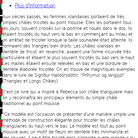
Plus d'Information
Aux siècles passés, les femmes islandaises portaient de très
simples châles tricotés au point mousse. Elles les portaient tous
les jours, souvent croisés sur la poitrine et noués dans le dos. Ils
étaient tricotés du haut vers le bas en commençant au milieu et
on arrêtait de tricoter lorsque la taille souhaitée était atteinte. Ils
formaient des triangles bien droits. Les châles islandais en
dentelle de tricot, en revanche, avaient une forme incurvée très
particulière et étaient le plus souvent tricotés du bas vers le haut.
Les mailles étaient ensuite relevées en bas et une bordure de
dentelle élaborée tricotée. On en trouve de magnifiques exemples
dans le livre de Sigríður Halldórsdóttir, “Þríhyrnur og langsjöl”
(Triangles et Longs Châles).
C’est ce livre qui a inspiré à Rebecca son châle triangulaire mais
on y reconnaîtra les principaux éléments du simple châle
traditionnel au point mousse.
“Ce modèle est l’occasion de présenter d’une manière simple une
méthode de construction élégante pour tricoter les châles
triangulaires du haut vers le bas. Le modèle est tout au point
mousse avec un motif de fleurs en dentelle très minimaliste et
des rayures. Il peut être tricoté dans n’importe quelle grandeur ou