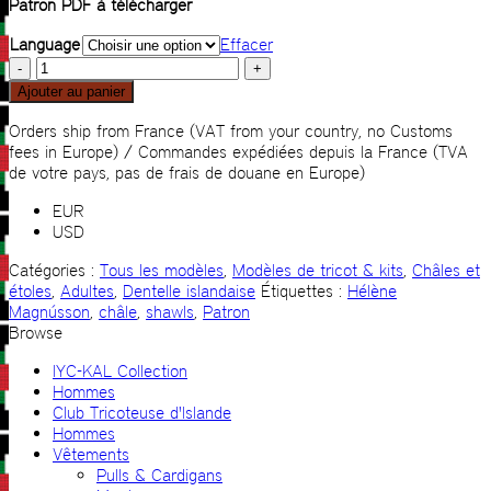
Patron PDF à télécharger
Language
Effacer
quantité
de
Ajouter au panier
Rebekka
Orders ship from France (VAT from your country, no Customs
fees in Europe) / Commandes expédiées depuis la France (TVA
de votre pays, pas de frais de douane en Europe)
EUR
USD
Catégories :
Tous les modèles
,
Modèles de tricot & kits
,
Châles et
étoles
,
Adultes
,
Dentelle islandaise
Étiquettes :
Hélène
Magnússon
,
châle
,
shawls
,
Patron
Browse
IYC-KAL Collection
Hommes
Club Tricoteuse d'Islande
Hommes
Vêtements
Pulls & Cardigans