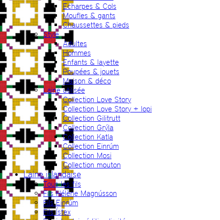
Echarpes & Cols
Moufles & gants
Chaussettes & pieds
Style
Adultes
Hommes
Enfants & layette
Poupées & jouets
Maison & déco
Laine utilisée
Collection Love Story
Collection Love Story + lopi
Collection Gilitrutt
Collection Grýla
Collection Katla
Collection Einrúm
Collection Mosi
Collection mouton
Laine islandaise
Tous les fils
Fils Hélène Magnússon
Fils Einrúm
Fils Ístex