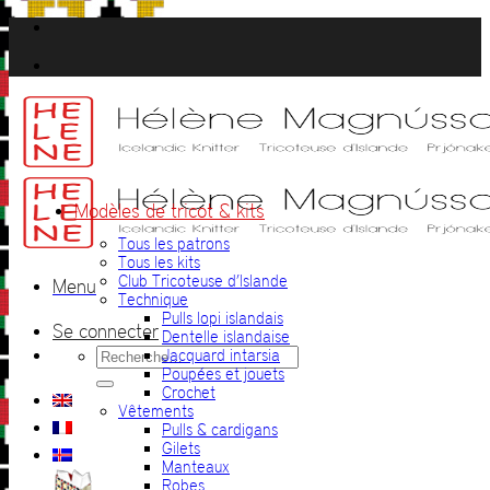
Passer
au
contenu
Modèles de tricot & kits
Tous les patrons
Tous les kits
Club Tricoteuse d’Islande
Menu
Technique
Pulls lopi islandais
Se connecter
Dentelle islandaise
Recherche
Jacquard intarsia
pour :
Poupées et jouets
Crochet
Vêtements
Pulls & cardigans
Gilets
Manteaux
Robes