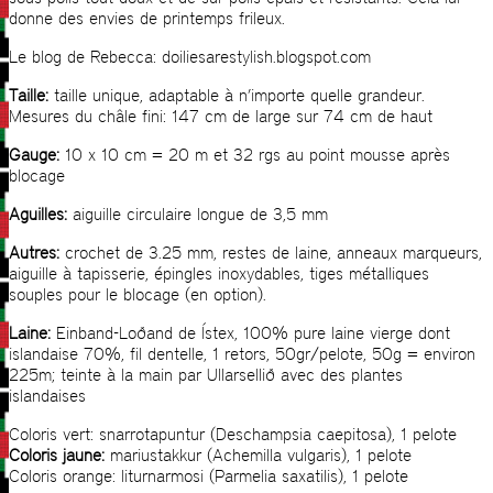
donne des envies de printemps frileux.
Le blog de Rebecca: doiliesarestylish.blogspot.com
Taille:
taille unique, adaptable à n’importe quelle grandeur.
Mesures du châle fini: 147 cm de large sur 74 cm de haut
Gauge:
10 x 10 cm = 20 m et 32 rgs au point mousse après
blocage
Aguilles:
aiguille circulaire longue de 3,5 mm
Autres:
crochet de 3.25 mm, restes de laine, anneaux marqueurs,
aiguille à tapisserie, épingles inoxydables, tiges métalliques
souples pour le blocage (en option).
Laine:
Einband-Loðand de Ístex, 100% pure laine vierge dont
islandaise 70%, fil dentelle, 1 retors, 50gr/pelote, 50g = environ
225m; teinte à la main par Ullarsellið avec des plantes
islandaises
Coloris vert: snarrotapuntur (Deschampsia caepitosa), 1 pelote
Coloris jaune:
mariustakkur (Achemilla vulgaris), 1 pelote
Coloris orange: liturnarmosi (Parmelia saxatilis), 1 pelote