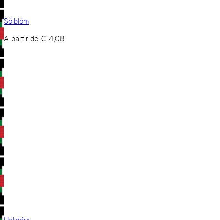
Sólblóm
A partir de
€
4,08
Halldóra