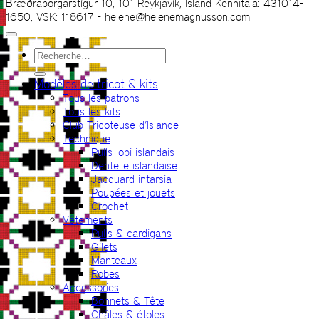
Bræðraborgarstígur 10, 101 Reykjavík, Ísland Kennitala: 431014-
1650, VSK: 118617 - helene@helenemagnusson.com
Recherche
pour :
Modèles de tricot & kits
Tous les patrons
Tous les kits
Club Tricoteuse d’Islande
Technique
Pulls lopi islandais
Dentelle islandaise
Jacquard intarsia
Poupées et jouets
Crochet
Vêtements
Pulls & cardigans
Gilets
Manteaux
Robes
Accessories
Bonnets & Tête
Châles & étoles