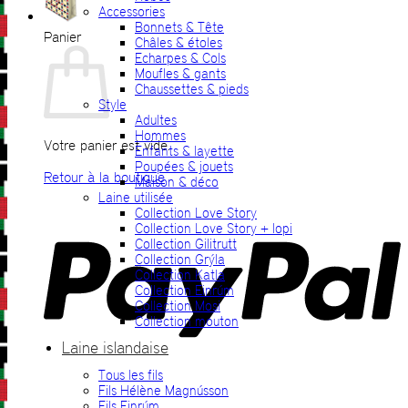
Accessories
Bonnets & Tête
Panier
Châles & étoles
Echarpes & Cols
Moufles & gants
Chaussettes & pieds
Style
Adultes
Hommes
Votre panier est vide.
Enfants & layette
Poupées & jouets
Retour à la boutique
Maison & déco
Laine utilisée
P
Collection Love Story
Collection Love Story + lopi
Collection Gilitrutt
Collection Grýla
Collection Katla
Collection Einrúm
Collection Mosi
Collection mouton
Laine islandaise
Tous les fils
V
Fils Hélène Magnússon
Fils Einrúm