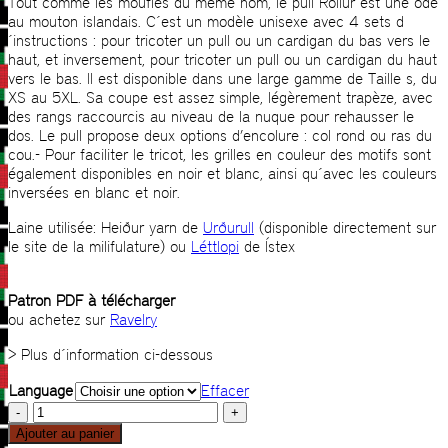
Tout comme les moufles du même nom, le pull Rollur est une ode
au mouton islandais. C´est un modèle unisexe avec 4 sets d
´instructions : pour tricoter un pull ou un cardigan du bas vers le
haut, et inversement, pour tricoter un pull ou un cardigan du haut
vers le bas. Il est disponible dans une large gamme de Taille s, du
XS au 5XL. Sa coupe est assez simple, légèrement trapèze, avec
des rangs raccourcis au niveau de la nuque pour rehausser le
dos. Le pull propose deux options d’encolure : col rond ou ras du
cou.- Pour faciliter le tricot, les grilles en couleur des motifs sont
également disponibles en noir et blanc, ainsi qu´avec les couleurs
inversées en blanc et noir.
Laine utilisée: Heiður yarn de
Urðurull
(disponible directement sur
le site de la milifulature) ou
Léttlopi
de Ístex
Patron PDF à télécharger
ou achetez sur
Ravelry
> Plus d´information ci-dessous
Language
Effacer
quantité
de
Ajouter au panier