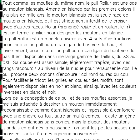
Tout comme les moufles du même nom, le pull Rollur est une ode
au mouton islandais. Amené en Islande par les premiers colons il
y a plus de mille ans, le mouton islandais est la seule race de
moutons en Islande, et il est strictement interdit de le croiser
avec d’autres races. Rollur (prononcé
rotlur
et en roulant le r)
est un terme familier pour désigner les moutons en Islande.
Le pull Rollur est un modèle unisexe avec 4 sets d´instructions :
pour tricoter un pull ou un cardigan du bas vers le haut, et
inversement, pour tricoter un pull ou un cardigan du haut vers le
bas. Il est disponible dans une large gamme de Taille s, du XS au
5XL. Sa coupe est assez simple, légèrement trapèze, avec des
rangs raccourcis au niveau de la nuque pour rehausser le dos. Le
pull propose deux options d’encolure : col rond ou ras du cou.
Pour faciliter le tricot, les grilles en couleur des motifs sont
également disponibles en noir et blanc, ainsi qu´avec les couleurs
inversées en blanc et noir.
Lors de la conception de ce pull et de ses moufles assorties, je
me suis attachée à dessiner un mouton immédiatement
reconnaissable comme étant islandais et impossible à confondre
avec une chèvre ou tout autre animal à cornes. Il existe un gène
de mouton islandais sans cornes, mais la plupart des moutons
islandais en ont dès la naissance : on sent les petites bosses qui
poussent sur la tête des agneaux nouveau-nés.
Et quelle meilleure façon d’honorer les moutons islandais que