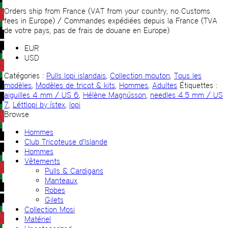
Pull
Rollur
Orders ship from France (VAT from your country, no Customs
fees in Europe) / Commandes expédiées depuis la France (TVA
de votre pays, pas de frais de douane en Europe)
EUR
USD
Catégories :
Pulls lopi islandais
,
Collection mouton
,
Tous les
modèles
,
Modèles de tricot & kits
,
Hommes
,
Adultes
Étiquettes :
aiguilles 4 mm / US 6
,
Hélène Magnússon
,
needles 4.5 mm / US
7
,
Léttlopi by ístex
,
lopi
Browse
Hommes
Club Tricoteuse d'Islande
Hommes
Vêtements
Pulls & Cardigans
Manteaux
Robes
Gilets
Collection Mosi
Matériel