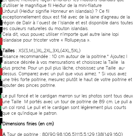
d’utiliser le magnifique fil Heiður de la mini-filature
Urðurull (Heiður signifie Honneur en islandais) ? Ce fil
exceptionnellement doux est filé avec de la laine d’agneau de la
région de Dalir à l´ouest de l´Islande et est disponible dans toutes
les couleurs naturelles du mouton islandais.
Cela dit, vous pouvez utiliser n’importe quel autre laine lopi
islandaise pour tricoter votre « Rollupeysa ».
Tailles
: XS(S,M,L)XL,2XL,3XL(4XL,5XL)
Aisance recommandée : 10 cm autour de la poitrine.* Ajoutez l
´aisance désirée à vos mensurations et choisissez la Taille la
plus proche. Pour un pull plus lâche, choisissez une Taille au-
dessus. Comparez avec un pull que vous aimez. * Si vous avez
une très forte poitrine, mesurez plutôt le haut de votre poitrine et
ajouter des pinces poitrine.
Le pull foncé et le cardigan marron sur les photos sont tous deux
une Taille M portés avec un tour de poitrine de 89 cm. Le pull a
un col rond. Le pull et le cardigan sont légèrement plus courts
que ce qu’indique le patron.
Dimensions finies (en cm)
A
Tour de poitrine : 80(90,98,106.5)115.5,129,138(149,160)