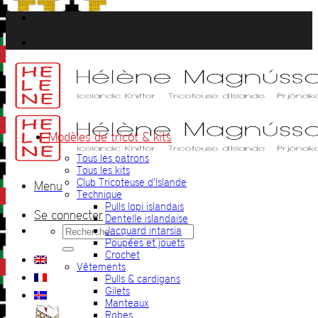
Passer
au
contenu
Modèles de tricot & kits
Tous les patrons
Tous les kits
Club Tricoteuse d’Islande
Menu
Technique
Pulls lopi islandais
Se connecter
Dentelle islandaise
Recherche
Jacquard intarsia
pour :
Poupées et jouets
Crochet
Vêtements
Pulls & cardigans
Gilets
Manteaux
Robes