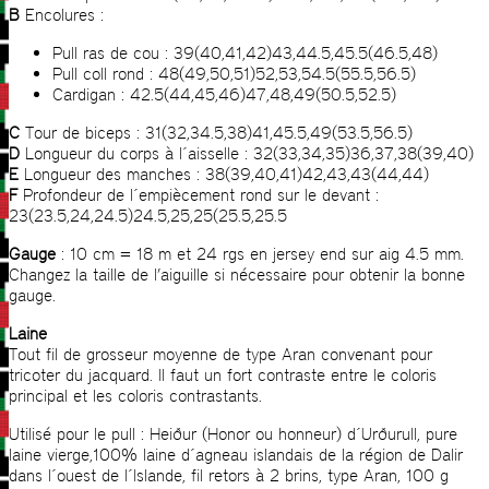
B
Encolures :
Pull ras de cou : 39(40,41,42)43,44.5,45.5(46.5,48)
Pull coll rond : 48(49,50,51)52,53,54.5(55.5,56.5)
Cardigan : 42.5(44,45,46)47,48,49(50.5,52.5)
C
Tour de biceps : 31(32,34.5,38)41,45.5,49(53.5,56.5)
D
Longueur du corps à l´aisselle : 32(33,34,35)36,37,38(39,40)
E
Longueur des manches : 38(39,40,41)42,43,43(44,44)
F
Profondeur de l´empiècement rond sur le devant :
23(23.5,24,24.5)24.5,25,25(25.5,25.5
Gauge
: 10 cm = 18 m et 24 rgs en jersey end sur aig 4.5 mm.
Changez la taille de l’aiguille si nécessaire pour obtenir la bonne
gauge.
Laine
Tout fil de grosseur moyenne de type Aran convenant pour
tricoter du jacquard. Il faut un fort contraste entre le coloris
principal et les coloris contrastants.
Utilisé pour le pull : Heiður (Honor ou honneur) d´Urðurull, pure
laine vierge,100% laine d´agneau islandais de la région de Dalir
dans l´ouest de l´Islande, fil retors à 2 brins, type Aran, 100 g