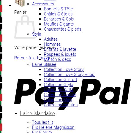
Accessories
Bonnets & Tête
Panier
Châles & étoles
Echarpes & Cols
Moufles & gants
Chaussettes & pieds
Style
Adultes
Hommes
Votre panier est vide.
Enfants & layette
Poupées & jouets
Retour à la boutique
Maison & déco
Laine utilisée
P
Collection Love Story
Collection Love Story + lopi
Collection Gilitrutt
Collection Grýla
Collection Katla
Collection Einrúm
Collection Mosi
Collection mouton
Laine islandaise
Tous les fils
V
Fils Hélène Magnússon
Fils Einrúm