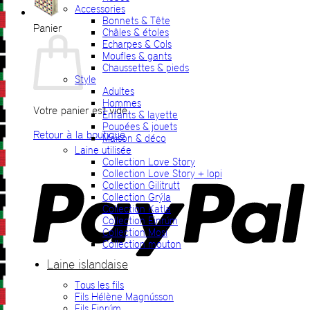
Accessories
Bonnets & Tête
Panier
Châles & étoles
Echarpes & Cols
Moufles & gants
Chaussettes & pieds
Style
Adultes
Hommes
Votre panier est vide.
Enfants & layette
Poupées & jouets
Retour à la boutique
Maison & déco
Laine utilisée
P
Collection Love Story
Collection Love Story + lopi
Collection Gilitrutt
Collection Grýla
Collection Katla
Collection Einrúm
Collection Mosi
Collection mouton
Laine islandaise
Tous les fils
V
Fils Hélène Magnússon
Fils Einrúm