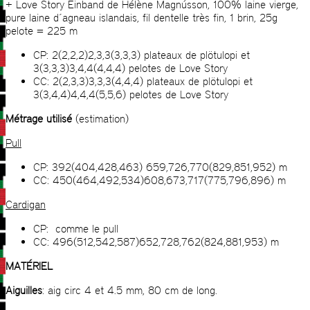
+ Love Story Einband de Hélène Magnússon, 100% laine vierge,
pure laine d´agneau islandais, fil dentelle très fin, 1 brin, 25g
pelote = 225 m
CP: 2(2,2,2)2,3,3(3,3,3) plateaux de plötulopi et
3(3,3,3)3,4,4(4,4,4) pelotes de Love Story
CC: 2(2,3,3)3,3,3(4,4,4) plateaux de plötulopi et
3(3,4,4)4,4,4(5,5,6) pelotes de Love Story
Métrage utilisé
(estimation)
Pull
CP: 392(404,428,463) 659,726,770(829,851,952) m
CC: 450(464,492,534)608,673,717(775,796,896) m
Cardigan
CP: comme le pull
CC: 496(512,542,587)652,728,762(824,881,953) m
MATÉRIEL
Aiguilles
: aig circ 4 et 4.5 mm, 80 cm de long.