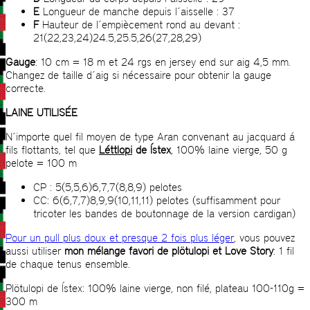
E
Longueur de manche depuis l´aisselle : 37
F
Hauteur de l´empiècement rond au devant :
21(22,23,24)24.5,25.5,26(27,28,29)
Gauge
: 10 cm = 18 m et 24 rgs en jersey end sur aig 4,5 mm.
Changez de taille d´aig si nécessaire pour obtenir la gauge
correcte.
LAINE UTILISÉE
N´importe quel fil moyen de type Aran convenant au jacquard á
fils flottants, tel que
Léttlopi
de Ístex
, 100% laine vierge, 50 g
pelote = 100 m
CP : 5(5,5,6)6,7,7(8,8,9) pelotes
CC: 6(6,7,7)8,9,9(10,11,11) pelotes (suffisamment pour
tricoter les bandes de boutonnage de la version cardigan)
Pour un pull plus doux et presque 2 fois plus léger
, vous pouvez
aussi utiliser
mon mélange favori de plötulopi et Love Story
: 1 fil
de chaque tenus ensemble.
Plötulopi de Ístex: 100% laine vierge, non filé, plateau 100-110g =
300 m