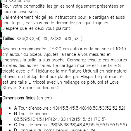
du XXS au 5XL.
Pour votre commodité, les grilles sont également présentées en
couleurs inversées.
J’ai entièrement rédigé les instructions pour le cardigan et aussi
pour le pull, car vous me le demandez presque toujours…
J’espère que les deux vous plairont !
Tailles
: XXS(XS,S,M)L,XL,2X(3XL,4XL,5XL)
Aisance recommandée : 15-20 cm autour de la poitrine et 10-15
cm autour du biceps. Ajoutez l’aisance à vos mesures et
choisissez la taille la plus proche. Comparez ensuite ces mesures
à celles des autres tailles. Le cardigan montré est une taille S,
tricoté avec le fil Heiður de la minifilature Urðurull en noir naturel
et avec du Léttlopi teint aux plantes par Hespa. Le pull montré
est une taille L, tricoté avec un mélange de plötulopi et Love
Story et 3 coloris au lieu de 2.
Dimensions finies
(en cm)
A
Tour d´encolure : 43(45.5,45.5,48)48,50,50(52,52,52)
B
Tour de poitrine :
85.5(95,104.5,114)124,133,142(151.5,161,170.5)
C
Tour de biceps : 38(38,38,38)48,48,56.5(56.5,56.5,66)
D
Longueur du corps depuis l´aisselle : 29