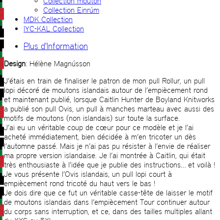
Collection mouton
Collection Einrúm
MDK Collection
IYC-KAL Collection
Plus d'Information
Design
: Hélène Magnússon
J’étais en train de finaliser le patron de mon pull Rollur, un pull
lopi décoré de moutons islandais autour de l’empiècement rond
et maintenant publié, lorsque Caitlin Hunter de Boyland Knitworks
a publié son pull Ovis, un pull à manches marteau avec aussi des
motifs de moutons (non islandais) sur toute la surface.
J’ai eu un véritable coup de cœur pour ce modèle et je l’ai
acheté immédiatement, bien décidée à m’en tricoter un dès
l’automne passé. Mais je n’ai pas pu résister à l’envie de réaliser
ma propre version islandaise. Je l’ai montrée à Caitlin, qui était
très enthousiaste à l’idée que je publie des instructions… et voilà !
Je vous présente l’Ovis islandais, un pull lopi court à
empiècement rond tricoté du haut vers le bas !
Je dois dire que ce fut un véritable casse-tête de laisser le motif
de moutons islandais dans l’empiècement Tour continuer autour
du corps sans interruption, et ce, dans des tailles multiples allant