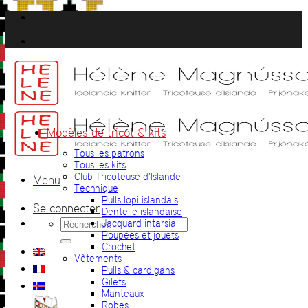
Passer
au
contenu
Modèles de tricot & kits
Tous les patrons
Tous les kits
Club Tricoteuse d’Islande
Menu
Technique
Pulls lopi islandais
Se connecter
Dentelle islandaise
Recherche
Jacquard intarsia
pour :
Poupées et jouets
Crochet
Vêtements
Pulls & cardigans
Gilets
Manteaux
Robes