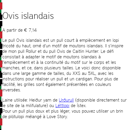
Ovis islandais
A partir de
€
7,14
Le pull Ovis islandais est un pull court à empiècement en lopi
tricoté du haut, orné d’un motif de moutons islandais. Il s’inspire
de mon pull Rollur et du pull Ovis de Caitlin Hunter. Le défi
consistait à adapter le motif de moutons islandais à
l’empiècement et à la continuité du motif sur le corps et les
manches, et ce, dans plusieurs tailles. Le voici donc disponible
dans une large gamme de tailles, du XXS au 5XL, avec les
instructions pour réaliser un pull et un cardigan. Pour plus de
facilité, les grilles sont également présentées en couleurs
inversées.
Laine utilisée: Heiður yarn de
Urðurull
(disponible directement sur
le site de la milifulature) ou
Léttlopi
de Ístex.
Pour un pull plus doux et plus léger, vous pouvez utiliser un brin
de plötulopi mélangé à Love Story.