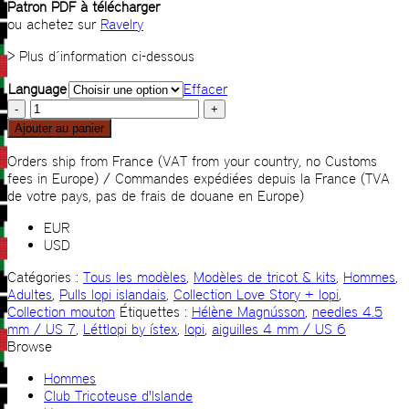
Patron PDF à télécharger
ou achetez sur
Ravelry
> Plus d´information ci-dessous
Language
Effacer
quantité
de
Ajouter au panier
Ovis
islandais
Orders ship from France (VAT from your country, no Customs
fees in Europe) / Commandes expédiées depuis la France (TVA
de votre pays, pas de frais de douane en Europe)
EUR
USD
Catégories :
Tous les modèles
,
Modèles de tricot & kits
,
Hommes
,
Adultes
,
Pulls lopi islandais
,
Collection Love Story + lopi
,
Collection mouton
Étiquettes :
Hélène Magnússon
,
needles 4.5
mm / US 7
,
Léttlopi by ístex
,
lopi
,
aiguilles 4 mm / US 6
Browse
Hommes
Club Tricoteuse d'Islande