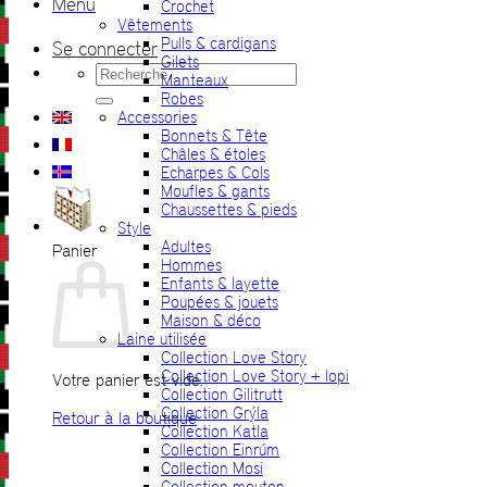
Menu
Crochet
Vêtements
Pulls & cardigans
Se connecter
Gilets
Recherche
Manteaux
pour :
Robes
Accessories
Bonnets & Tête
Châles & étoles
Echarpes & Cols
Moufles & gants
Chaussettes & pieds
Style
Adultes
Panier
Hommes
Enfants & layette
Poupées & jouets
Maison & déco
Laine utilisée
Collection Love Story
Collection Love Story + lopi
Votre panier est vide.
Collection Gilitrutt
Collection Grýla
Retour à la boutique
Collection Katla
Collection Einrúm
Collection Mosi
Collection mouton