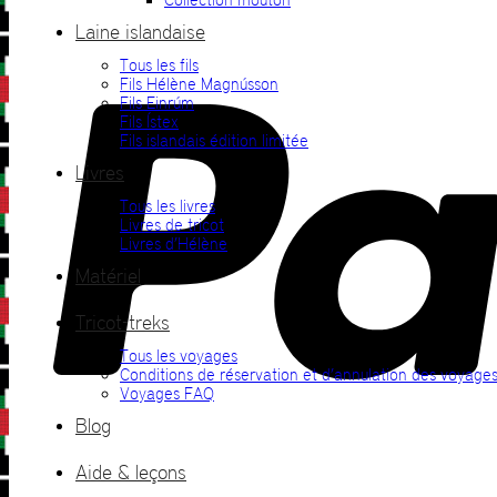
Laine islandaise
Tous les fils
Fils Hélène Magnússon
Fils Einrúm
Fils Ístex
Fils islandais édition limitée
Livres
Tous les livres
Livres de tricot
Livres d’Hélène
Matériel
Tricot-treks
Tous les voyages
Conditions de réservation et d’annulation des voyage
Voyages FAQ
Blog
Aide & leçons