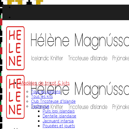
Passer
au
contenu
Modèles de tricot & kits
Tous les patrons
Tous les kits
Club Tricoteuse d’Islande
Technique
Pulls lopi islandais
Dentelle islandaise
Jacquard intarsia
Poupées et jouets