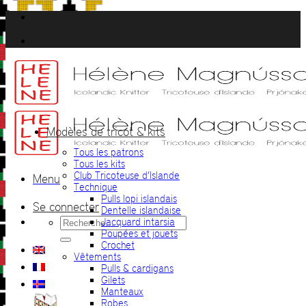
Passer
au
contenu
Modèles de tricot & kits
Tous les patrons
Tous les kits
Club Tricoteuse d’Islande
Menu
Technique
Pulls lopi islandais
Se connecter
Dentelle islandaise
Recherche
Jacquard intarsia
pour :
Poupées et jouets
Crochet
Vêtements
Pulls & cardigans
Gilets
Manteaux
Robes