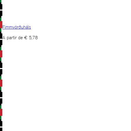
Fimmvörðuháls
A partir de
€
5,78