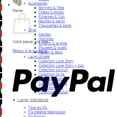
Accessories
Bonnets & Tête
Panier
Châles & étoles
Echarpes & Cols
Moufles & gants
Chaussettes & pieds
Style
Adultes
Hommes
Votre panier est vide.
Enfants & layette
Poupées & jouets
Retour à la boutique
Maison & déco
Laine utilisée
P
Collection Love Story
Collection Love Story + lopi
Collection Gilitrutt
Collection Grýla
Collection Katla
Collection Einrúm
Collection Mosi
Collection mouton
Laine islandaise
Tous les fils
V
Fils Hélène Magnússon
Fils Einrúm