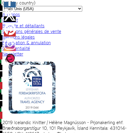
(VAT by country)
A propos
Contact
Revente et détaillants
Conditions générales de vente
Mentions légales
Réservation & annulation
Confidentialité
Newsletter
2019 Icelandic Knitter | Hélène Magnússon - Prjonakerling ehf.
Bræðraborgarstígur 10, 101 Reykjavík, Ísland Kennitala: 431014-