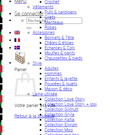
Menu
Crochet
Vêtements
Pulls & cardigans
Se connecter
Gilets
Recherche
Manteaux
pour :
Robes
Accessories
Bonnets & Tête
Châles & étoles
Echarpes & Cols
Moufles & gants
Chaussettes & pieds
Style
Adultes
Panier
Hommes
Enfants & layette
Poupées & jouets
Maison & déco
Laine utilisée
Collection Love Story
Collection Love Story + lopi
Votre panier est vide.
Collection Gilitrutt
Collection Grýla
Retour à la boutique
Collection Katla
Collection Einrúm
Collection Mosi
Collection mouton