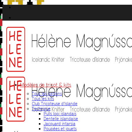
Passer
au
contenu
Modèles de tricot & kits
Tous les patrons
Tous les kits
Club Tricoteuse d’Islande
Technique
Pulls lopi islandais
Dentelle islandaise
Jacquard intarsia
Poupées et jouets