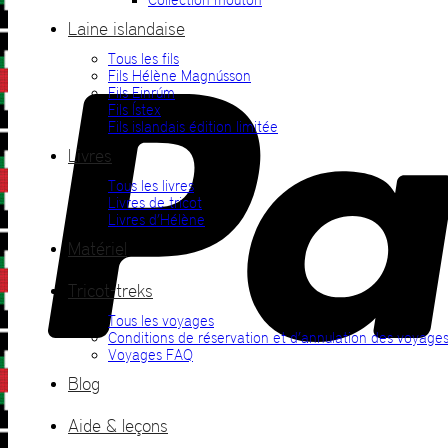
Laine islandaise
Tous les fils
Fils Hélène Magnússon
Fils Einrúm
Fils Ístex
Fils islandais édition limitée
Livres
Tous les livres
Livres de tricot
Livres d’Hélène
Matériel
Tricot-treks
Tous les voyages
Conditions de réservation et d’annulation des voyage
Voyages FAQ
Blog
Aide & leçons