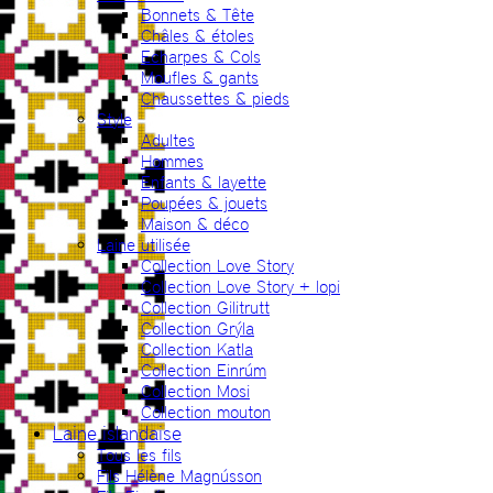
Bonnets & Tête
Châles & étoles
Echarpes & Cols
Moufles & gants
Chaussettes & pieds
Style
Adultes
Hommes
Enfants & layette
Poupées & jouets
Maison & déco
Laine utilisée
Collection Love Story
Collection Love Story + lopi
Collection Gilitrutt
Collection Grýla
Collection Katla
Collection Einrúm
Collection Mosi
Collection mouton
Laine islandaise
Tous les fils
Fils Hélène Magnússon