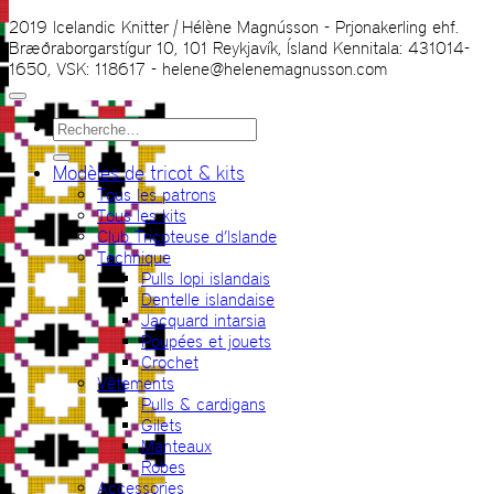
2019 Icelandic Knitter | Hélène Magnússon - Prjonakerling ehf.
Bræðraborgarstígur 10, 101 Reykjavík, Ísland Kennitala: 431014-
1650, VSK: 118617 - helene@helenemagnusson.com
Recherche
pour :
Modèles de tricot & kits
Tous les patrons
Tous les kits
Club Tricoteuse d’Islande
Technique
Pulls lopi islandais
Dentelle islandaise
Jacquard intarsia
Poupées et jouets
Crochet
Vêtements
Pulls & cardigans
Gilets
Manteaux
Robes
Accessories