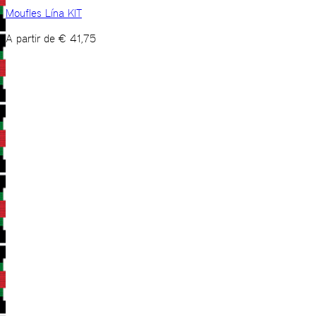
Moufles Lína KIT
A partir de
€
41,75