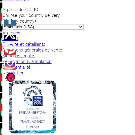
A partir de
€
5,10
Choose your country delivery
(VAT by country)
A propos
Contact
Revente et détaillants
Conditions générales de vente
Mentions légales
Réservation & annulation
Confidentialité
Newsletter