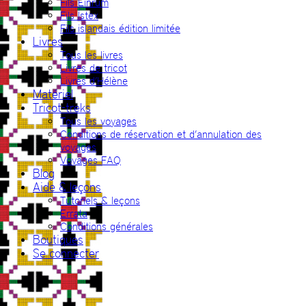
Fils Einrúm
Fils Ístex
Fils islandais édition limitée
Livres
Tous les livres
Livres de tricot
Livres d’Hélène
Matériel
Tricot-treks
Tous les voyages
Conditions de réservation et d’annulation des
voyages
Voyages FAQ
Blog
Aide & leçons
Tutoriels & leçons
Errata
Conditions générales
Boutiques
Se connecter