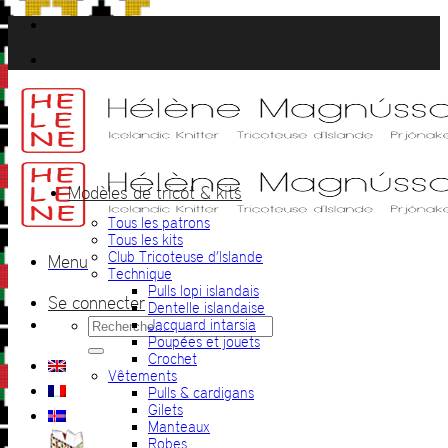
Passer
au
contenu
Modèles de tricot & kits
Tous les patrons
Tous les kits
Club Tricoteuse d’Islande
Menu
Technique
Pulls lopi islandais
Se connecter
Dentelle islandaise
Recherche
Jacquard intarsia
pour :
Poupées et jouets
Crochet
Vêtements
Pulls & cardigans
Gilets
Manteaux
Robes