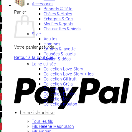
Accessories
Bonnets & Tête
Panier
Châles & étoles
Echarpes & Cols
Moufles & gants
Chaussettes & pieds
Style
Adultes
Hommes
Votre panier est vide.
Enfants & layette
Poupées & jouets
Retour à la boutique
Maison & déco
Laine utilisée
P
Collection Love Story
Collection Love Story + lopi
Collection Gilitrutt
Collection Grýla
Collection Katla
Collection Einrúm
Collection Mosi
Collection mouton
Laine islandaise
Tous les fils
V
Fils Hélène Magnússon
Fils Einrúm