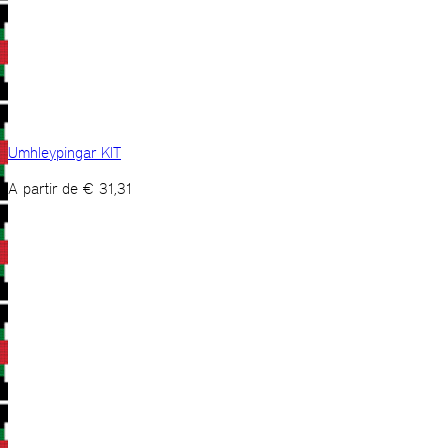
Umhleypingar KIT
A partir de
€
31,31