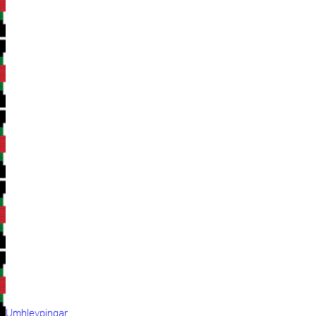
Umhleypingar