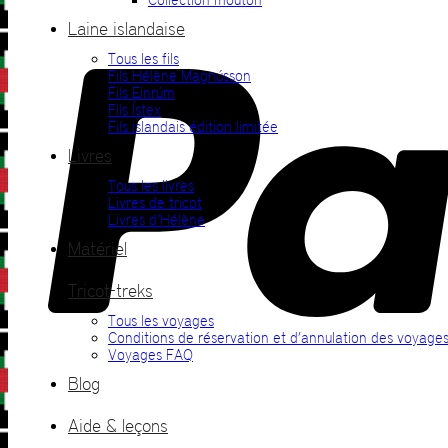
Laine islandaise
Tous les fils
Fils Hélène Magnússon
Fils Einrúm
Fils Ístex
Fils islandais édition limitée
Livres
Tous les livres
Livres de tricot
Livres d’Hélène
Matériel
Tricot-treks
Tous les voyages
Conditions de réservation et d’annulation des voyage
Voyages FAQ
Blog
Aide & leçons