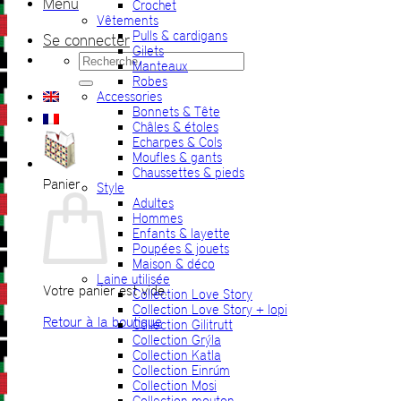
Menu
Crochet
Vêtements
Pulls & cardigans
Se connecter
Gilets
Recherche
Manteaux
pour :
Robes
Accessories
Bonnets & Tête
Châles & étoles
Echarpes & Cols
Moufles & gants
Chaussettes & pieds
Panier
Style
Adultes
Hommes
Enfants & layette
Poupées & jouets
Maison & déco
Laine utilisée
Votre panier est vide.
Collection Love Story
Collection Love Story + lopi
Retour à la boutique
Collection Gilitrutt
Collection Grýla
Collection Katla
Collection Einrúm
Collection Mosi
Collection mouton