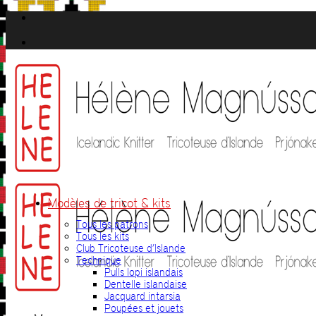
Passer
au
contenu
Modèles de tricot & kits
Tous les patrons
Tous les kits
Club Tricoteuse d’Islande
Technique
Pulls lopi islandais
Dentelle islandaise
Jacquard intarsia
Poupées et jouets