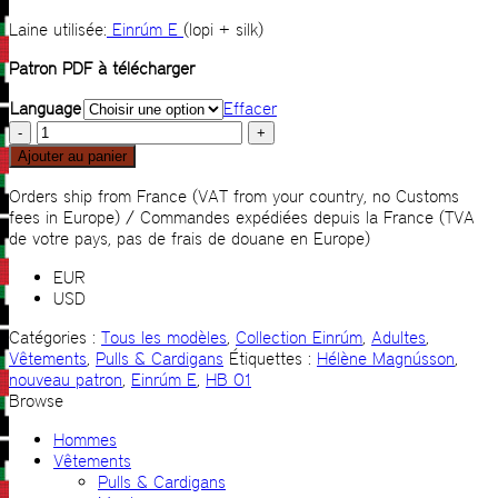
Laine utilisée:
Einrúm E
(lopi + silk)
Patron PDF à télécharger
Language
Effacer
quantité
de
Ajouter au panier
HB
01
Orders ship from France (VAT from your country, no Customs
fees in Europe) / Commandes expédiées depuis la France (TVA
de votre pays, pas de frais de douane en Europe)
EUR
USD
Catégories :
Tous les modèles
,
Collection Einrúm
,
Adultes
,
Vêtements
,
Pulls & Cardigans
Étiquettes :
Hélène Magnússon
,
nouveau patron
,
Einrúm E
,
HB 01
Browse
Hommes
Vêtements
Pulls & Cardigans