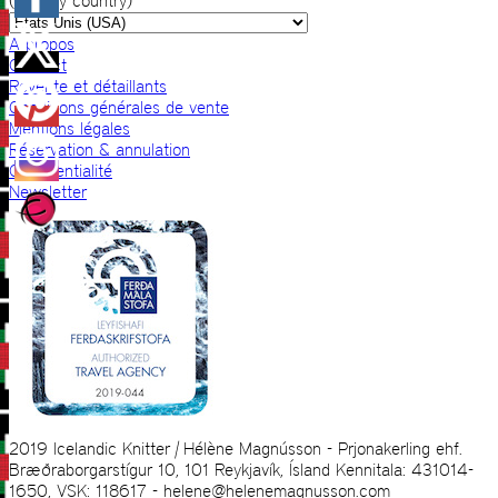
(VAT by country)
A propos
Contact
Revente et détaillants
Conditions générales de vente
Mentions légales
Réservation & annulation
Confidentialité
Newsletter
2019 Icelandic Knitter | Hélène Magnússon - Prjonakerling ehf.
Bræðraborgarstígur 10, 101 Reykjavík, Ísland Kennitala: 431014-
1650, VSK: 118617 - helene@helenemagnusson.com