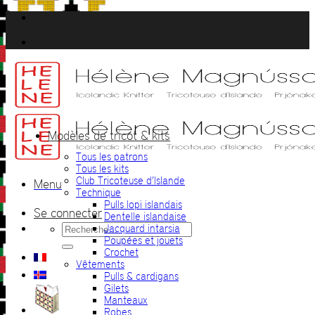
Passer
au
contenu
Modèles de tricot & kits
Tous les patrons
Tous les kits
Club Tricoteuse d’Islande
Menu
Technique
Pulls lopi islandais
Se connecter
Dentelle islandaise
Recherche
Jacquard intarsia
pour :
Poupées et jouets
Crochet
Vêtements
Pulls & cardigans
Gilets
Manteaux
Robes