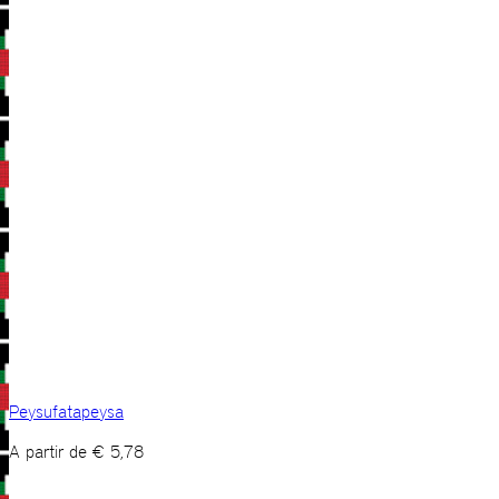
Peysufatapeysa
A partir de
€
5,78