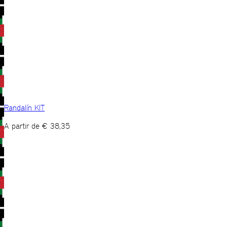
Randalín KIT
A partir de
€
38,35