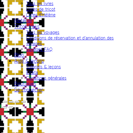
Tous les livres
Livres de tricot
Livres d’Hélène
Matériel
Tricot-treks
Tous les voyages
Conditions de réservation et d’annulation des
voyages
Voyages FAQ
Blog
Aide & leçons
Tutoriels & leçons
Errata
Conditions générales
Boutiques
Se connecter