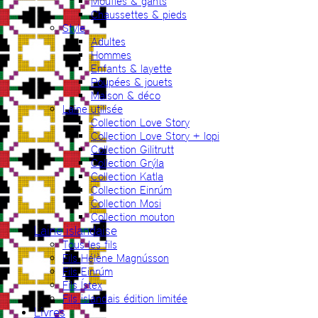
Moufles & gants
Chaussettes & pieds
Style
Adultes
Hommes
Enfants & layette
Poupées & jouets
Maison & déco
Laine utilisée
Collection Love Story
Collection Love Story + lopi
Collection Gilitrutt
Collection Grýla
Collection Katla
Collection Einrúm
Collection Mosi
Collection mouton
Laine islandaise
Tous les fils
Fils Hélène Magnússon
Fils Einrúm
Fils Ístex
Fils islandais édition limitée
Livres