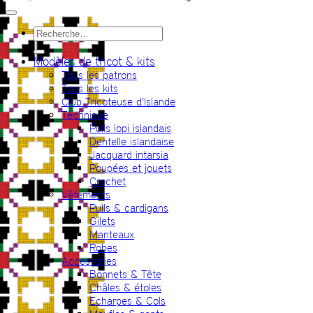
Recherche
pour :
Modèles de tricot & kits
Tous les patrons
Tous les kits
Club Tricoteuse d’Islande
Technique
Pulls lopi islandais
Dentelle islandaise
Jacquard intarsia
Poupées et jouets
Crochet
Vêtements
Pulls & cardigans
Gilets
Manteaux
Robes
Accessories
Bonnets & Tête
Châles & étoles
Echarpes & Cols