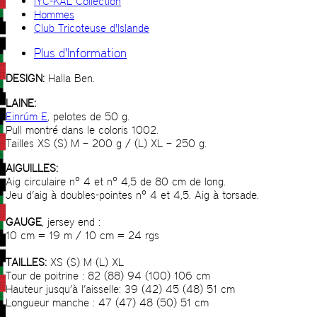
IYC-KAL Collection
Hommes
Club Tricoteuse d'Islande
Plus d'Information
DESIGN:
Halla Ben.
LAINE:
Einrúm E
, pelotes de 50 g.
Pull montré dans le coloris 1002.
Tailles XS (S) M – 200 g / (L) XL – 250 g.
AIGUILLES:
Aig circulaire n° 4 et n° 4,5 de 80 cm de long.
Jeu d’aig à doubles-pointes n° 4 et 4,5. Aig à torsade.
GAUGE
, jersey end :
10 cm = 19 m / 10 cm = 24 rgs
TAILLES:
XS (S) M (L) XL
Tour de poitrine : 82 (88) 94 (100) 106 cm
Hauteur jusqu’à l’aisselle: 39 (42) 45 (48) 51 cm
Longueur manche : 47 (47) 48 (50) 51 cm