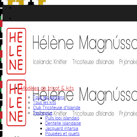
Passer
au
contenu
Modèles de tricot & kits
Tous les patrons
Tous les kits
Club Tricoteuse d’Islande
Technique
Pulls lopi islandais
Dentelle islandaise
Jacquard intarsia
Poupées et jouets