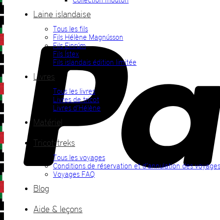
Laine islandaise
Tous les fils
Fils Hélène Magnússon
Fils Einrúm
Fils Ístex
Fils islandais édition limitée
Livres
Tous les livres
Livres de tricot
Livres d’Hélène
Matériel
Tricot-treks
Tous les voyages
Conditions de réservation et d’annulation des voyage
Voyages FAQ
Blog
Aide & leçons