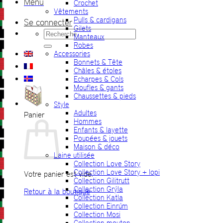
Menu
Crochet
Vêtements
Pulls & cardigans
Se connecter
Gilets
Recherche
Manteaux
pour :
Robes
Accessories
Bonnets & Tête
Châles & étoles
Echarpes & Cols
Moufles & gants
Chaussettes & pieds
Style
Adultes
Panier
Hommes
Enfants & layette
Poupées & jouets
Maison & déco
Laine utilisée
Collection Love Story
Collection Love Story + lopi
Votre panier est vide.
Collection Gilitrutt
Collection Grýla
Retour à la boutique
Collection Katla
Collection Einrúm
Collection Mosi
Collection mouton