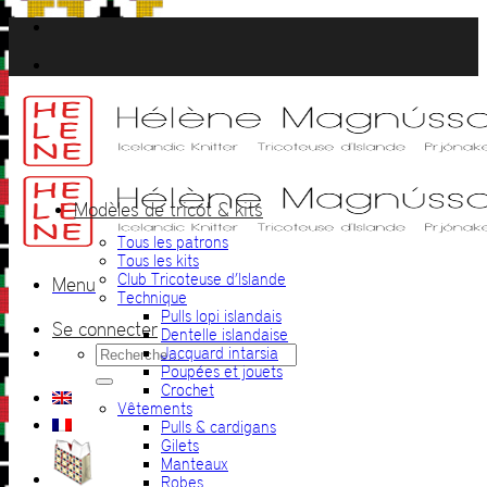
Passer
au
contenu
Modèles de tricot & kits
Tous les patrons
Tous les kits
Club Tricoteuse d’Islande
Menu
Technique
Pulls lopi islandais
Se connecter
Dentelle islandaise
Recherche
Jacquard intarsia
pour :
Poupées et jouets
Crochet
Vêtements
Pulls & cardigans
Gilets
Manteaux
Robes