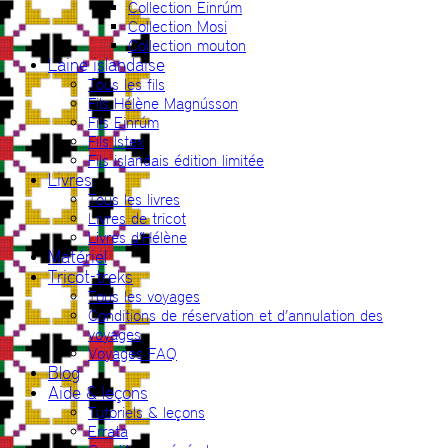
Collection Einrúm
Collection Mosi
Collection mouton
Laine islandaise
Tous les fils
Fils Hélène Magnússon
Fils Einrúm
Fils Ístex
Fils islandais édition limitée
Livres
Tous les livres
Livres de tricot
Livres d’Hélène
Matériel
Tricot-treks
Tous les voyages
Conditions de réservation et d’annulation des
voyages
Voyages FAQ
Blog
Aide & leçons
Tutoriels & leçons
Errata