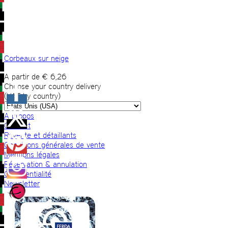
Corbeaux sur neige
A partir de
€
6,26
Choose your country delivery
(VAT by country)
A propos
Contact
Revente et détaillants
Conditions générales de vente
Mentions légales
Réservation & annulation
Confidentialité
Newsletter