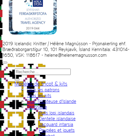
2019 Icelandic Knitter | Hélène Magnússon - Prjonakerling ehf.
Bræðraborgarstígur 10, 101 Reykjavík, Ísland Kennitala: 431014-
1650, VSK: 118617 - helene@helenemagnusson.com
Recherche
pour :
Modèles de tricot & kits
Tous les patrons
Tous les kits
Club Tricoteuse d’Islande
Technique
Pulls lopi islandais
Dentelle islandaise
Jacquard intarsia
Poupées et jouets
Crochet