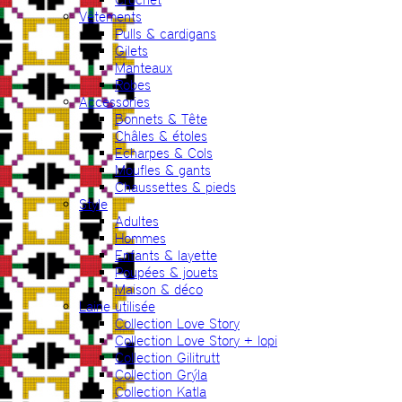
Vêtements
Pulls & cardigans
Gilets
Manteaux
Robes
Accessories
Bonnets & Tête
Châles & étoles
Echarpes & Cols
Moufles & gants
Chaussettes & pieds
Style
Adultes
Hommes
Enfants & layette
Poupées & jouets
Maison & déco
Laine utilisée
Collection Love Story
Collection Love Story + lopi
Collection Gilitrutt
Collection Grýla
Collection Katla