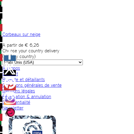
Corbeaux sur neige
A partir de
€
6,26
Choose your country delivery
(VAT by country)
A propos
Contact
Revente et détaillants
Conditions générales de vente
Mentions légales
Réservation & annulation
Confidentialité
Newsletter