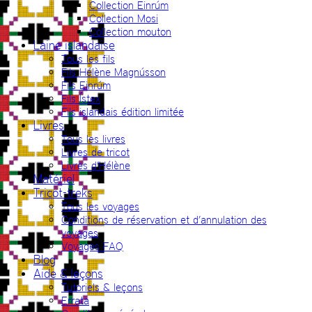
Collection Einrúm
Collection Mosi
Collection mouton
Laine islandaise
Tous les fils
Fils Hélène Magnússon
Fils Einrúm
Fils Ístex
Fils islandais édition limitée
Livres
Tous les livres
Livres de tricot
Livres d’Hélène
Matériel
Tricot-treks
Tous les voyages
Conditions de réservation et d’annulation des
voyages
Voyages FAQ
Blog
Aide & leçons
Tutoriels & leçons
Errata