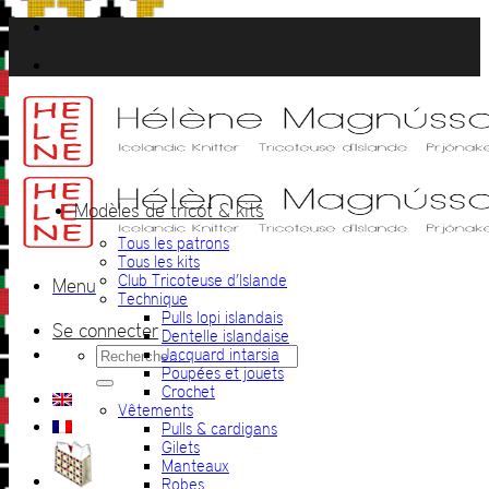
Passer
au
contenu
Modèles de tricot & kits
Tous les patrons
Tous les kits
Club Tricoteuse d’Islande
Menu
Technique
Pulls lopi islandais
Se connecter
Dentelle islandaise
Recherche
Jacquard intarsia
pour :
Poupées et jouets
Crochet
Vêtements
Pulls & cardigans
Gilets
Manteaux
Robes