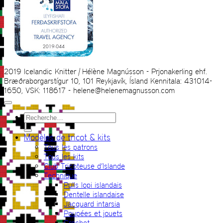
2019 Icelandic Knitter | Hélène Magnússon - Prjonakerling ehf.
Bræðraborgarstígur 10, 101 Reykjavík, Ísland Kennitala: 431014-
1650, VSK: 118617 - helene@helenemagnusson.com
Recherche
pour :
Modèles de tricot & kits
Tous les patrons
Tous les kits
Club Tricoteuse d’Islande
Technique
Pulls lopi islandais
Dentelle islandaise
Jacquard intarsia
Poupées et jouets
Crochet