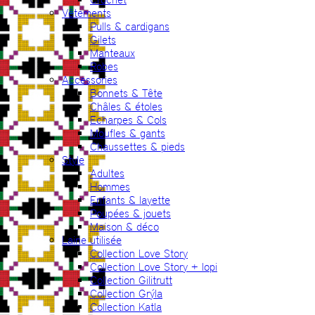
Vêtements
Pulls & cardigans
Gilets
Manteaux
Robes
Accessories
Bonnets & Tête
Châles & étoles
Echarpes & Cols
Moufles & gants
Chaussettes & pieds
Style
Adultes
Hommes
Enfants & layette
Poupées & jouets
Maison & déco
Laine utilisée
Collection Love Story
Collection Love Story + lopi
Collection Gilitrutt
Collection Grýla
Collection Katla