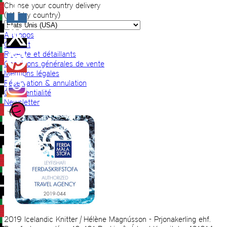
Choose your country delivery
(VAT by country)
A propos
Contact
Revente et détaillants
Conditions générales de vente
Mentions légales
Réservation & annulation
Confidentialité
Newsletter
2019 Icelandic Knitter | Hélène Magnússon - Prjonakerling ehf.