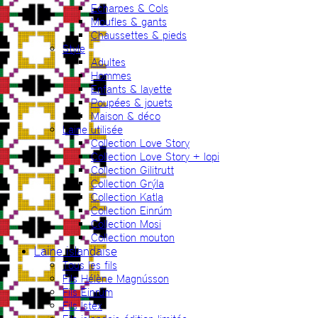
Echarpes & Cols
Moufles & gants
Chaussettes & pieds
Style
Adultes
Hommes
Enfants & layette
Poupées & jouets
Maison & déco
Laine utilisée
Collection Love Story
Collection Love Story + lopi
Collection Gilitrutt
Collection Grýla
Collection Katla
Collection Einrúm
Collection Mosi
Collection mouton
Laine islandaise
Tous les fils
Fils Hélène Magnússon
Fils Einrúm
Fils Ístex