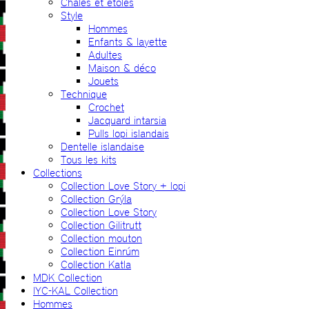
Châles et étoles
Style
Hommes
Enfants & layette
Adultes
Maison & déco
Jouets
Technique
Crochet
Jacquard intarsia
Pulls lopi islandais
Dentelle islandaise
Tous les kits
Collections
Collection Love Story + lopi
Collection Grýla
Collection Love Story
Collection Gilitrutt
Collection mouton
Collection Einrúm
Collection Katla
MDK Collection
IYC-KAL Collection
Hommes