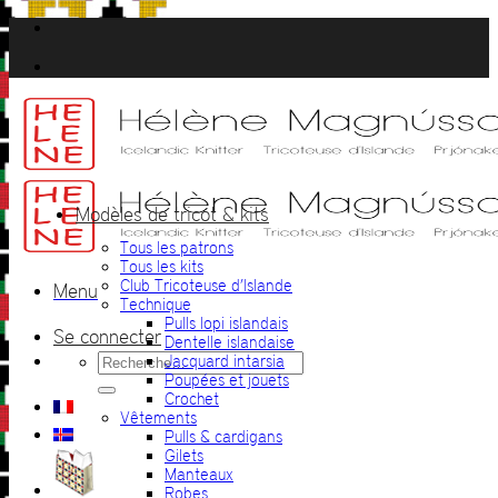
Passer
au
contenu
Modèles de tricot & kits
Tous les patrons
Tous les kits
Club Tricoteuse d’Islande
Menu
Technique
Pulls lopi islandais
Se connecter
Dentelle islandaise
Recherche
Jacquard intarsia
pour :
Poupées et jouets
Crochet
Vêtements
Pulls & cardigans
Gilets
Manteaux
Robes