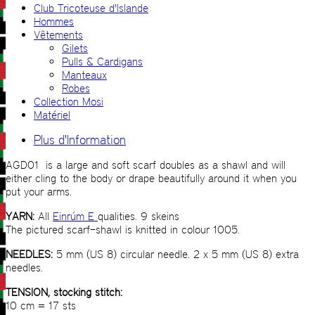
Club Tricoteuse d'Islande
Hommes
Vêtements
Gilets
Pulls & Cardigans
Manteaux
Robes
Collection Mosi
Matériel
Plus d'Information
AGD01 is a large and soft scarf doubles as a shawl and will
either cling to the body or drape beautifully around it when you
put your arms.
YARN:
All
Einrúm E
qualities. 9 skeins
The pictured scarf–shawl is knitted in colour 1005.
NEEDLES:
5 mm (US 8) circular needle. 2 x 5 mm (US 8) extra
needles.
TENSION, stocking stitch:
10 cm = 17 sts