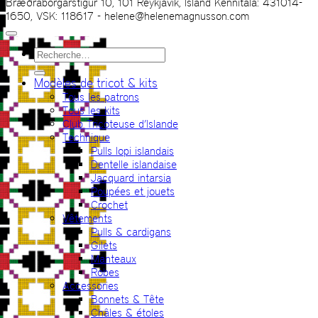
Bræðraborgarstígur 10, 101 Reykjavík, Ísland Kennitala: 431014-
1650, VSK: 118617 - helene@helenemagnusson.com
Recherche
pour :
Modèles de tricot & kits
Tous les patrons
Tous les kits
Club Tricoteuse d’Islande
Technique
Pulls lopi islandais
Dentelle islandaise
Jacquard intarsia
Poupées et jouets
Crochet
Vêtements
Pulls & cardigans
Gilets
Manteaux
Robes
Accessories
Bonnets & Tête
Châles & étoles