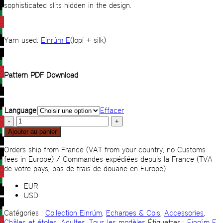
sophisticated slits hidden in the design.
Yarn used:
Einrúm E
(lopi + silk)
Pattern PDF Download
Language
Effacer
quantité
de
Ajouter au panier
AGD01
Orders ship from France (VAT from your country, no Customs
fees in Europe) / Commandes expédiées depuis la France (TVA
de votre pays, pas de frais de douane en Europe)
EUR
USD
Catégories :
Collection Einrúm
,
Echarpes & Cols
,
Accessories
,
Châles et étoles
,
Adultes
,
Tous les modèles
Étiquettes :
Einrúm E
,