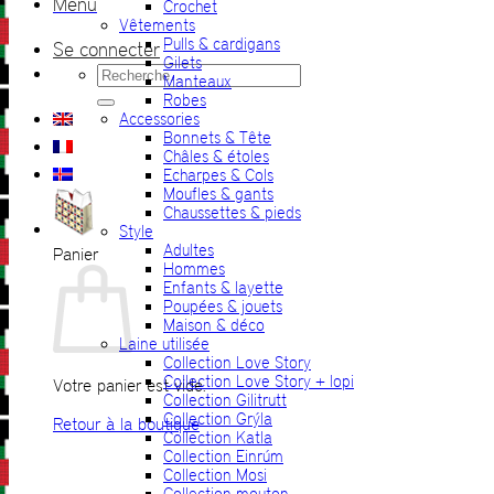
Menu
Crochet
Vêtements
Pulls & cardigans
Se connecter
Gilets
Recherche
Manteaux
pour :
Robes
Accessories
Bonnets & Tête
Châles & étoles
Echarpes & Cols
Moufles & gants
Chaussettes & pieds
Style
Adultes
Panier
Hommes
Enfants & layette
Poupées & jouets
Maison & déco
Laine utilisée
Collection Love Story
Collection Love Story + lopi
Votre panier est vide.
Collection Gilitrutt
Collection Grýla
Retour à la boutique
Collection Katla
Collection Einrúm
Collection Mosi
Collection mouton