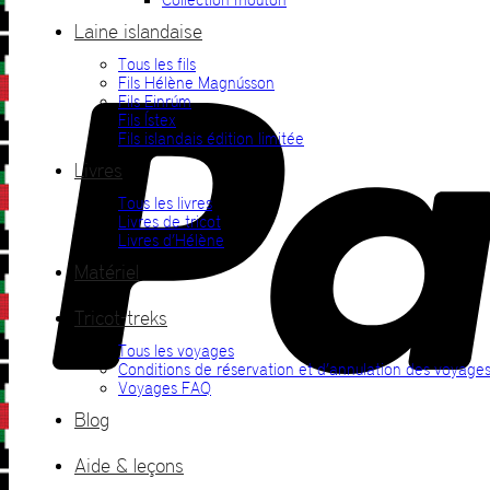
Laine islandaise
Tous les fils
Fils Hélène Magnússon
Fils Einrúm
Fils Ístex
Fils islandais édition limitée
Livres
Tous les livres
Livres de tricot
Livres d’Hélène
Matériel
Tricot-treks
Tous les voyages
Conditions de réservation et d’annulation des voyage
Voyages FAQ
Blog
Aide & leçons