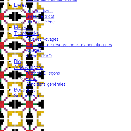
Livres
Tous les livres
Livres de tricot
Livres d’Hélène
Matériel
Tricot-treks
Tous les voyages
Conditions de réservation et d’annulation des
voyages
Voyages FAQ
Blog
Aide & leçons
Tutoriels & leçons
Errata
Conditions générales
Boutiques
Se connecter