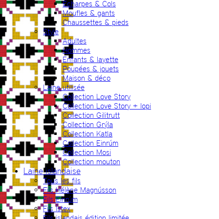
Echarpes & Cols
Moufles & gants
Chaussettes & pieds
Style
Adultes
Hommes
Enfants & layette
Poupées & jouets
Maison & déco
Laine utilisée
Collection Love Story
Collection Love Story + lopi
Collection Gilitrutt
Collection Grýla
Collection Katla
Collection Einrúm
Collection Mosi
Collection mouton
Laine islandaise
Tous les fils
Fils Hélène Magnússon
Fils Einrúm
Fils Ístex
Fils islandais édition limitée