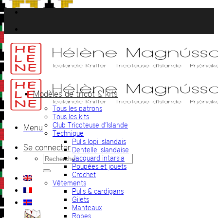
Passer
au
contenu
Modèles de tricot & kits
Tous les patrons
Tous les kits
Club Tricoteuse d’Islande
Menu
Technique
Pulls lopi islandais
Se connecter
Dentelle islandaise
Recherche
Jacquard intarsia
pour :
Poupées et jouets
Crochet
Vêtements
Pulls & cardigans
Gilets
Manteaux
Robes