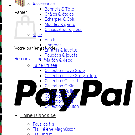
Accessories
Bonnets & Tête
Panier
Châles & étoles
Echarpes & Cols
Moufles & gants
Chaussettes & pieds
Style
Adultes
Hommes
Votre panier est vide.
Enfants & layette
Poupées & jouets
Retour à la boutique
Maison & déco
Laine utilisée
P
Collection Love Story
Collection Love Story + lopi
Collection Gilitrutt
Collection Grýla
Collection Katla
Collection Einrúm
Collection Mosi
Collection mouton
Laine islandaise
Tous les fils
V
Fils Hélène Magnússon
Fils Einrúm