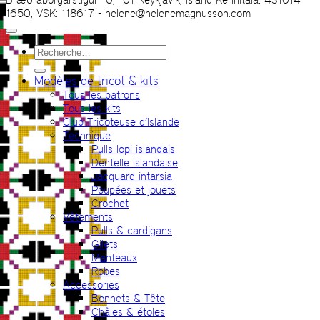
1650, VSK: 118617 - helene@helenemagnusson.com
Recherche
pour :
Modèles de tricot & kits
Tous les patrons
Tous les kits
Club Tricoteuse d’Islande
Technique
Pulls lopi islandais
Dentelle islandaise
Jacquard intarsia
Poupées et jouets
Crochet
Vêtements
Pulls & cardigans
Gilets
Manteaux
Robes
Accessories
Bonnets & Tête
Châles & étoles