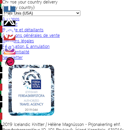
Choose your country delivery
(VAT by country)
A propos
Contact
Revente et détaillants
Conditions générales de vente
Mentions légales
Réservation & annulation
Confidentialité
Newsletter
2019 Icelandic Knitter | Hélène Magnússon - Prjonakerling ehf.
Bræðraborgarstígur 10, 101 Reykjavík, Ísland Kennitala: 431014-