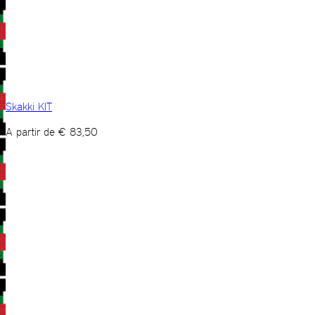
Skakki KIT
A partir de
€
83,50