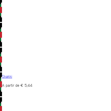
Skakki
A partir de
€
5,44