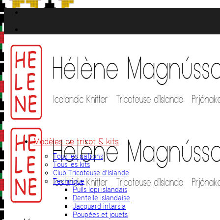
Passer
au
contenu
Modèles de tricot & kits
Tous les patrons
Tous les kits
Club Tricoteuse d’Islande
Technique
Pulls lopi islandais
Dentelle islandaise
Jacquard intarsia
Poupées et jouets