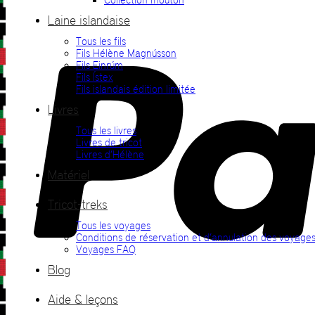
Laine islandaise
Tous les fils
Fils Hélène Magnússon
Fils Einrúm
Fils Ístex
Fils islandais édition limitée
Livres
Tous les livres
Livres de tricot
Livres d’Hélène
Matériel
Tricot-treks
Tous les voyages
Conditions de réservation et d’annulation des voyage
Voyages FAQ
Blog
Aide & leçons