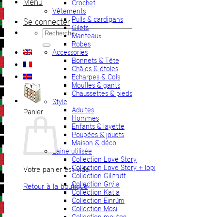
Menu
Crochet
Vêtements
Pulls & cardigans
Se connecter
Gilets
Recherche
Manteaux
pour :
Robes
Accessories
Bonnets & Tête
Châles & étoles
Echarpes & Cols
Moufles & gants
Chaussettes & pieds
Style
Adultes
Panier
Hommes
Enfants & layette
Poupées & jouets
Maison & déco
Laine utilisée
Collection Love Story
Collection Love Story + lopi
Votre panier est vide.
Collection Gilitrutt
Collection Grýla
Retour à la boutique
Collection Katla
Collection Einrúm
Collection Mosi
Collection mouton