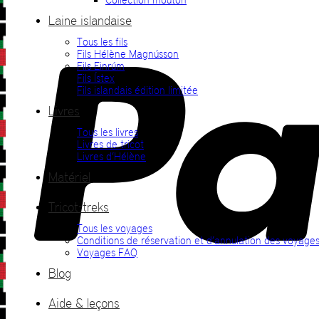
Laine islandaise
Tous les fils
Fils Hélène Magnússon
Fils Einrúm
Fils Ístex
Fils islandais édition limitée
Livres
Tous les livres
Livres de tricot
Livres d’Hélène
Matériel
Tricot-treks
Tous les voyages
Conditions de réservation et d’annulation des voyage
Voyages FAQ
Blog
Aide & leçons