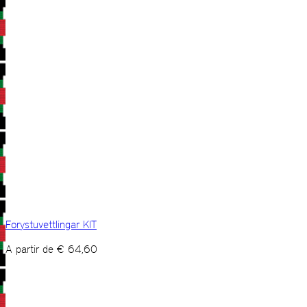
Forystuvettlingar KIT
A partir de
€
64,60