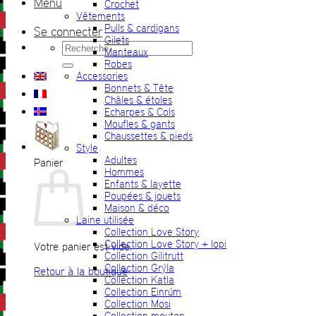
Menu
Crochet
Vêtements
Pulls & cardigans
Se connecter
Gilets
Recherche
Manteaux
pour :
Robes
Accessories
Bonnets & Tête
Châles & étoles
Echarpes & Cols
Moufles & gants
Chaussettes & pieds
Style
Adultes
Panier
Hommes
Enfants & layette
Poupées & jouets
Maison & déco
Laine utilisée
Collection Love Story
Collection Love Story + lopi
Votre panier est vide.
Collection Gilitrutt
Collection Grýla
Retour à la boutique
Collection Katla
Collection Einrúm
Collection Mosi
Collection mouton