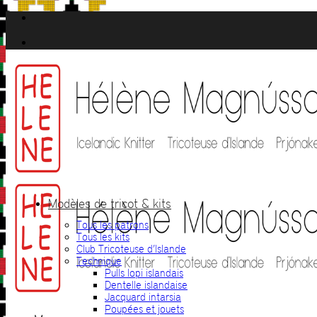
Passer
au
contenu
Modèles de tricot & kits
Tous les patrons
Tous les kits
Club Tricoteuse d’Islande
Technique
Pulls lopi islandais
Dentelle islandaise
Jacquard intarsia
Poupées et jouets