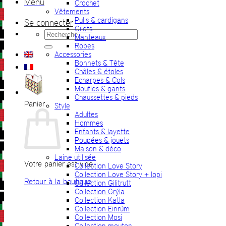
Menu
Crochet
Vêtements
Pulls & cardigans
Se connecter
Gilets
Recherche
Manteaux
pour :
Robes
Accessories
Bonnets & Tête
Châles & étoles
Echarpes & Cols
Moufles & gants
Chaussettes & pieds
Panier
Style
Adultes
Hommes
Enfants & layette
Poupées & jouets
Maison & déco
Laine utilisée
Votre panier est vide.
Collection Love Story
Collection Love Story + lopi
Retour à la boutique
Collection Gilitrutt
Collection Grýla
Collection Katla
Collection Einrúm
Collection Mosi
Collection mouton