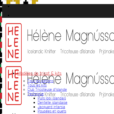
Passer
au
contenu
Modèles de tricot & kits
Tous les patrons
Tous les kits
Club Tricoteuse d’Islande
Technique
Pulls lopi islandais
Dentelle islandaise
Jacquard intarsia
Poupées et jouets