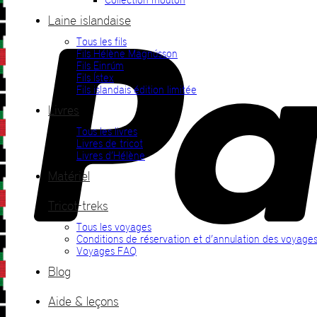
Laine islandaise
Tous les fils
Fils Hélène Magnússon
Fils Einrúm
Fils Ístex
Fils islandais édition limitée
Livres
Tous les livres
Livres de tricot
Livres d’Hélène
Matériel
Tricot-treks
Tous les voyages
Conditions de réservation et d’annulation des voyage
Voyages FAQ
Blog
Aide & leçons