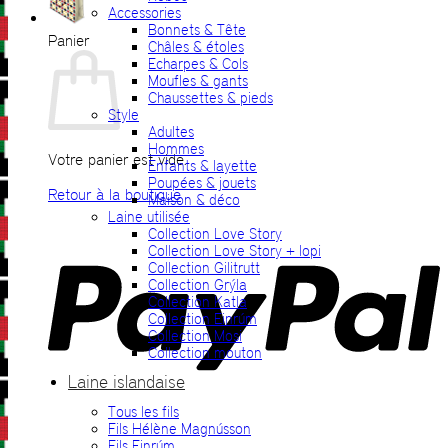
Accessories
Bonnets & Tête
Panier
Châles & étoles
Echarpes & Cols
Moufles & gants
Chaussettes & pieds
Style
Adultes
Hommes
Votre panier est vide.
Enfants & layette
Poupées & jouets
Retour à la boutique
Maison & déco
Laine utilisée
P
Collection Love Story
Collection Love Story + lopi
Collection Gilitrutt
Collection Grýla
Collection Katla
Collection Einrúm
Collection Mosi
Collection mouton
Laine islandaise
Tous les fils
V
Fils Hélène Magnússon
Fils Einrúm