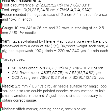
Finished measurements:
Foot circumference: 21(23,25.5,27.5) cm / 8(9,10,11)”
Foot length: 19(21,23.5,24.5) cm / 7½(8¼,9¼, 9¾)”
Recommended fit: negative ease of 2.5 cm /1” in circumference
and 15% in length.
Gauge
: 10 cm /4” = 26 sts and 32 rows in stocking st on 2.5
mm / US 1½ needle
Yarn
:
Katla sokkaband by Hélène Magnússon: pure new Icelandic
lambswool with a dash of silk (1%), DK/sport weight sock yarn, 4
ply, non superwash, 100g skein = 220 m/ 240 yds: 1 skein each
Yardage used:
MC Moss green: 67(79,93,105) m / 74(87,102,115) yds
CC1 Raven black: 48(57,67,75) m / 53(63,74,82) yds
CC2 Anis green: 73(87,102,115) m / 80(95,112,126) yds
Needle
: 2.5 mm / US 1½ circular needle suitable for magic loop.
You can also use double-pointed needles or any method to knit
small diameters in the rnd. Adjust needle size as necessary to
obtain correct gauge.
Notions
: stitch marker, darning needle, sock blocker