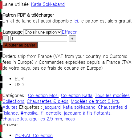
Laine utilisée:
Katla Sokkaband
Patron PDF à télécharger
Un kit de laine est aussi disponible
ici
: le patron est alors gratuit.
Language
Effacer
quantité
de
Ajouter au panier
Chaussettes
Mosi
Orders ship from France (VAT from your country, no Customs
fees in Europe) / Commandes expédiées depuis la France (TVA
de votre pays, pas de frais de douane en Europe)
EUR
USD
Catégories :
Collection Mosi
,
Collection Katla
,
Tous les modèles
,
Collections
,
Chaussettes & pieds
,
Modèles de tricot & kits
,
Adultes
Étiquettes :
jacquard
,
katla sokkaband
,
Chaussettes d
´Islande
,
#mosikal
,
fil dentelle
,
jacquard à fils flottants
,
chaussettes
,
aiguilles 2,5 mm
,
moss
Browse
IYC-KAL Collection