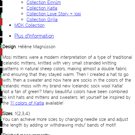
Collection Einrúm
Collection Katla
Collection Love Story + lopi
Collection Grýla
MDK Collection
Plus d'Information
Design
: Hélène Magnússon
Mosi mittens were a modern interpretation of a type of traditional
Icelandic mittens, knitted with very small stranded knitting
patterns in natural sheep colors, making almost a double fabric
and ensuring that they stayed warm. Then I created a hat to go
with, then a sweater and now here are socks in the colors of the
Icelandic moss with my brand new Icelandic sock wool Katla!
Not a fan of green? Many beautiful colors have been combined
to knit hats and mittens and sweaters: let yourself be inspired by
the
11 colors of Katla
available!
Sizes
: 1(2,3,4)
You can achieve more sizes by changing needle size and adjust
the length by adding or withdrawing rnds/ bands of motif.