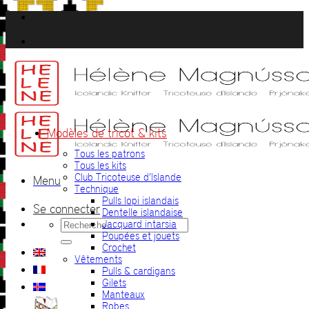
Passer
au
contenu
Modèles de tricot & kits
Tous les patrons
Tous les kits
Club Tricoteuse d’Islande
Menu
Technique
Pulls lopi islandais
Se connecter
Dentelle islandaise
Recherche
Jacquard intarsia
pour :
Poupées et jouets
Crochet
Vêtements
Pulls & cardigans
Gilets
Manteaux
Robes