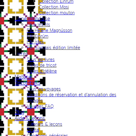
Collection Einrúm
Collection Mosi
Collection mouton
Laine islandaise
Tous les fils
Fils Hélène Magnússon
Fils Einrúm
Fils Ístex
Fils islandais édition limitée
Livres
Tous les livres
Livres de tricot
Livres d’Hélène
Matériel
Tricot-treks
Tous les voyages
Conditions de réservation et d’annulation des
voyages
Voyages FAQ
Blog
Aide & leçons
Tutoriels & leçons
Errata
Conditions générales