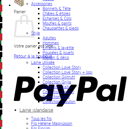
Accessories
Bonnets & Tête
Panier
Châles & étoles
Echarpes & Cols
Moufles & gants
Chaussettes & pieds
Style
Adultes
Hommes
Votre panier est vide.
Enfants & layette
Poupées & jouets
Retour à la boutique
Maison & déco
Laine utilisée
P
Collection Love Story
Collection Love Story + lopi
Collection Gilitrutt
Collection Grýla
Collection Katla
Collection Einrúm
Collection Mosi
Collection mouton
Laine islandaise
Tous les fils
V
Fils Hélène Magnússon
Fils Einrúm