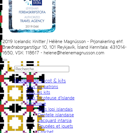
2019 Icelandic Knitter | Hélène Magnússon - Prjonakerling ehf.
Bræðraborgarstígur 10, 101 Reykjavík, Ísland Kennitala: 431014-
1650, VSK: 118617 - helene@helenemagnusson.com
Recherche
pour :
Modèles de tricot & kits
Tous les patrons
Tous les kits
Club Tricoteuse d’Islande
Technique
Pulls lopi islandais
Dentelle islandaise
Jacquard intarsia
Poupées et jouets
Crochet