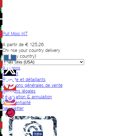
Pull Mosi KIT
A partir de
€
125,26
Choose your country delivery
(VAT by country)
A propos
Contact
Revente et détaillants
Conditions générales de vente
Mentions légales
Réservation & annulation
Confidentialité
Newsletter