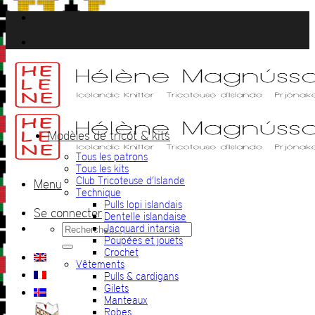
Passer
au
contenu
Modèles de tricot & kits
Tous les patrons
Tous les kits
Club Tricoteuse d’Islande
Menu
Technique
Pulls lopi islandais
Se connecter
Dentelle islandaise
Recherche
Jacquard intarsia
pour :
Poupées et jouets
Crochet
Vêtements
Pulls & cardigans
Gilets
Manteaux
Robes