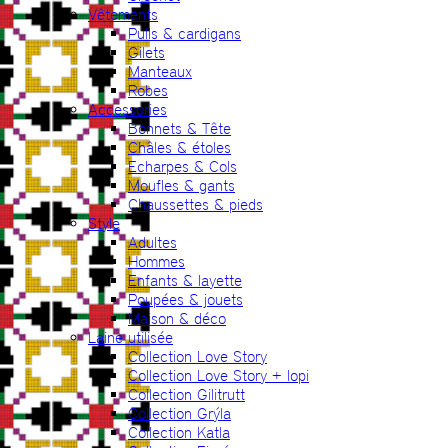
Vêtements
Pulls & cardigans
Gilets
Manteaux
Robes
Accessories
Bonnets & Tête
Châles & étoles
Echarpes & Cols
Moufles & gants
Chaussettes & pieds
Style
Adultes
Hommes
Enfants & layette
Poupées & jouets
Maison & déco
Laine utilisée
Collection Love Story
Collection Love Story + lopi
Collection Gilitrutt
Collection Grýla
Collection Katla