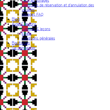
Tous les voyages
Conditions de réservation et d’annulation des
voyages
Voyages FAQ
Blog
Aide & leçons
Tutoriels & leçons
Errata
Conditions générales
Boutiques
Se connecter