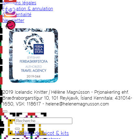
Mentions légales
Réservation & annulation
Confidentialité
Newsletter
2019 Icelandic Knitter | Hélène Magnússon - Prjonakerling ehf.
Bræðraborgarstígur 10, 101 Reykjavík, Ísland Kennitala: 431014-
1650, VSK: 118617 - helene@helenemagnusson.com
Recherche
pour :
Modèles de tricot & kits