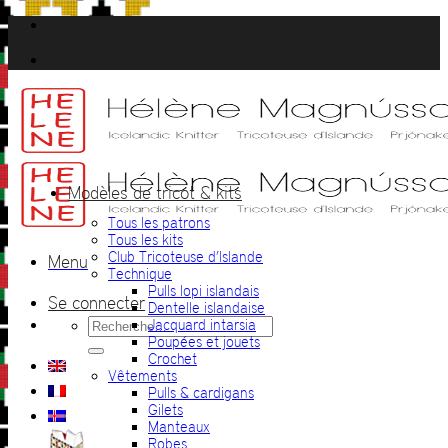
Passer
au
contenu
Modèles de tricot & kits
Tous les patrons
Tous les kits
Club Tricoteuse d’Islande
Menu
Technique
Pulls lopi islandais
Se connecter
Dentelle islandaise
Recherche
Jacquard intarsia
pour :
Poupées et jouets
Crochet
Vêtements
Pulls & cardigans
Gilets
Manteaux
Robes