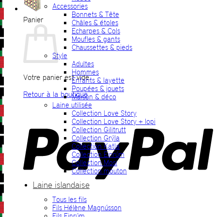
Accessories
Bonnets & Tête
Panier
Châles & étoles
Echarpes & Cols
Moufles & gants
Chaussettes & pieds
Style
Adultes
Hommes
Votre panier est vide.
Enfants & layette
Poupées & jouets
Retour à la boutique
Maison & déco
Laine utilisée
P
Collection Love Story
Collection Love Story + lopi
Collection Gilitrutt
Collection Grýla
Collection Katla
Collection Einrúm
Collection Mosi
Collection mouton
Laine islandaise
Tous les fils
V
Fils Hélène Magnússon
Fils Einrúm