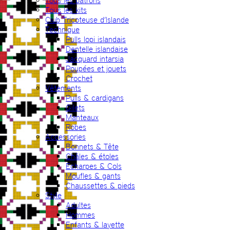
Tous les patrons
Tous les kits
Club Tricoteuse d’Islande
Technique
Pulls lopi islandais
Dentelle islandaise
Jacquard intarsia
Poupées et jouets
Crochet
Vêtements
Pulls & cardigans
Gilets
Manteaux
Robes
Accessories
Bonnets & Tête
Châles & étoles
Echarpes & Cols
Moufles & gants
Chaussettes & pieds
Style
Adultes
Hommes
Enfants & layette