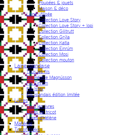
Poupées & jouets
Maison & déco
Laine utilisée
Collection Love Story
Collection Love Story + lopi
Collection Gilitrutt
Collection Grýla
Collection Katla
Collection Einrúm
Collection Mosi
Collection mouton
Laine islandaise
Tous les fils
Fils Hélène Magnússon
Fils Einrúm
Fils Ístex
Fils islandais édition limitée
Livres
Tous les livres
Livres de tricot
Livres d’Hélène
Matériel
Tricot-treks