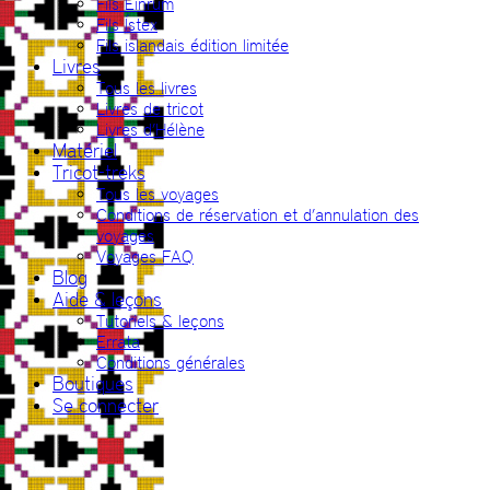
Fils Einrúm
Fils Ístex
Fils islandais édition limitée
Livres
Tous les livres
Livres de tricot
Livres d’Hélène
Matériel
Tricot-treks
Tous les voyages
Conditions de réservation et d’annulation des
voyages
Voyages FAQ
Blog
Aide & leçons
Tutoriels & leçons
Errata
Conditions générales
Boutiques
Se connecter