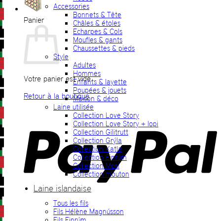
Accessories
Bonnets & Tête
Panier
Châles & étoles
Echarpes & Cols
Moufles & gants
Chaussettes & pieds
Style
Adultes
Hommes
Votre panier est vide.
Enfants & layette
Poupées & jouets
Retour à la boutique
Maison & déco
Laine utilisée
P
Collection Love Story
Collection Love Story + lopi
Collection Gilitrutt
Collection Grýla
Collection Katla
Collection Einrúm
Collection Mosi
Collection mouton
Laine islandaise
Tous les fils
V
Fils Hélène Magnússon
Fils Einrúm