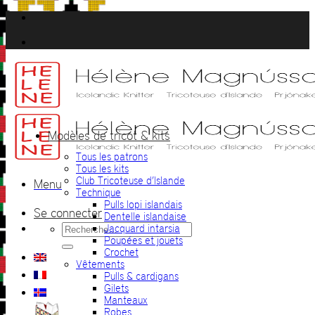
Passer
au
contenu
Modèles de tricot & kits
Tous les patrons
Tous les kits
Club Tricoteuse d’Islande
Menu
Technique
Pulls lopi islandais
Se connecter
Dentelle islandaise
Recherche
Jacquard intarsia
pour :
Poupées et jouets
Crochet
Vêtements
Pulls & cardigans
Gilets
Manteaux
Robes