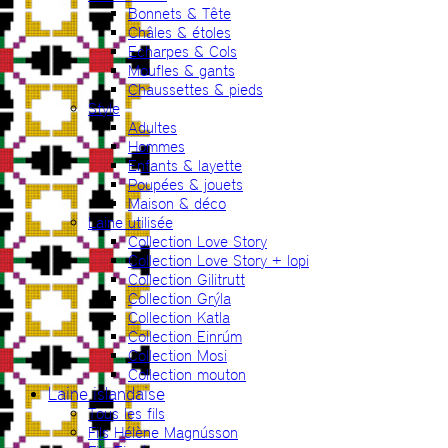
Bonnets & Tête
Châles & étoles
Echarpes & Cols
Moufles & gants
Chaussettes & pieds
Style
Adultes
Hommes
Enfants & layette
Poupées & jouets
Maison & déco
Laine utilisée
Collection Love Story
Collection Love Story + lopi
Collection Gilitrutt
Collection Grýla
Collection Katla
Collection Einrúm
Collection Mosi
Collection mouton
Laine islandaise
Tous les fils
Fils Hélène Magnússon