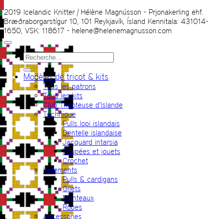
2019 Icelandic Knitter | Hélène Magnússon - Prjonakerling ehf.
Bræðraborgarstígur 10, 101 Reykjavík, Ísland Kennitala: 431014-
1650, VSK: 118617 - helene@helenemagnusson.com
Recherche
pour :
Modèles de tricot & kits
Tous les patrons
Tous les kits
Club Tricoteuse d’Islande
Technique
Pulls lopi islandais
Dentelle islandaise
Jacquard intarsia
Poupées et jouets
Crochet
Vêtements
Pulls & cardigans
Gilets
Manteaux
Robes
Accessories