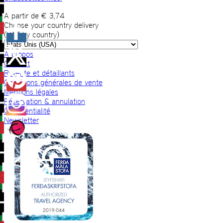
A partir de
€
3,74
Choose your country delivery
(VAT by country)
A propos
Contact
Revente et détaillants
Conditions générales de vente
Mentions légales
Réservation & annulation
Confidentialité
Newsletter