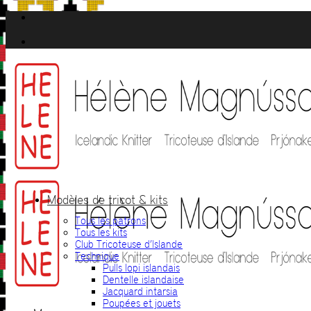
Passer
au
contenu
Modèles de tricot & kits
Tous les patrons
Tous les kits
Club Tricoteuse d’Islande
Technique
Pulls lopi islandais
Dentelle islandaise
Jacquard intarsia
Poupées et jouets