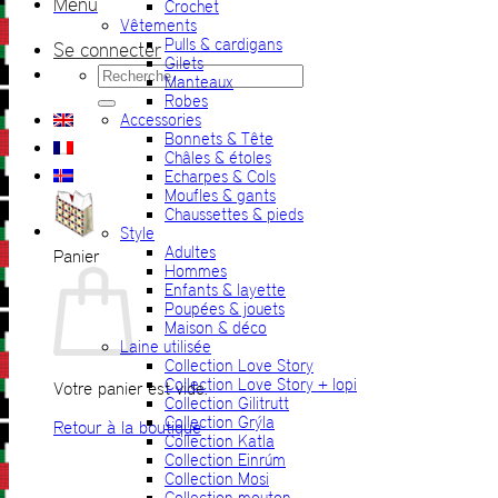
Menu
Crochet
Vêtements
Pulls & cardigans
Se connecter
Gilets
Recherche
Manteaux
pour :
Robes
Accessories
Bonnets & Tête
Châles & étoles
Echarpes & Cols
Moufles & gants
Chaussettes & pieds
Style
Adultes
Panier
Hommes
Enfants & layette
Poupées & jouets
Maison & déco
Laine utilisée
Collection Love Story
Collection Love Story + lopi
Votre panier est vide.
Collection Gilitrutt
Collection Grýla
Retour à la boutique
Collection Katla
Collection Einrúm
Collection Mosi
Collection mouton