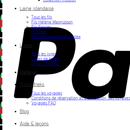
Laine islandaise
Tous les fils
Fils Hélène Magnússon
Fils Einrúm
Fils Ístex
Fils islandais édition limitée
Livres
Tous les livres
Livres de tricot
Livres d’Hélène
Matériel
Tricot-treks
Tous les voyages
Conditions de réservation et d’annulation des voyage
Voyages FAQ
Blog
Aide & leçons