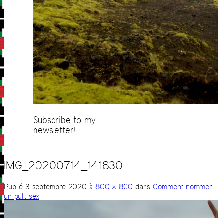
Subscribe to my
newsletter!
IMG_20200714_141830
Publié
3 septembre 2020
à
800 × 800
dans
Comment nommer
un pull: sex