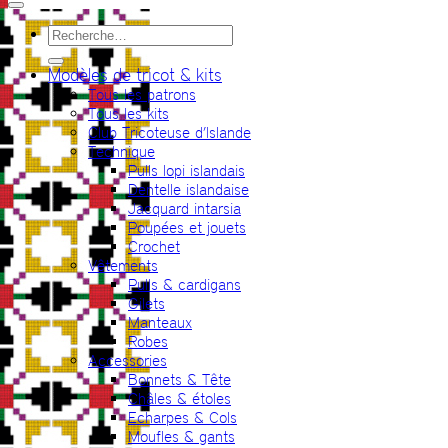
Recherche
pour :
Modèles de tricot & kits
Tous les patrons
Tous les kits
Club Tricoteuse d’Islande
Technique
Pulls lopi islandais
Dentelle islandaise
Jacquard intarsia
Poupées et jouets
Crochet
Vêtements
Pulls & cardigans
Gilets
Manteaux
Robes
Accessories
Bonnets & Tête
Châles & étoles
Echarpes & Cols
Moufles & gants