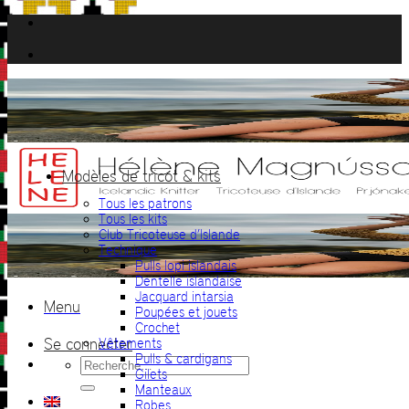
Passer
au
contenu
Modèles de tricot & kits
Tous les patrons
Tous les kits
Club Tricoteuse d’Islande
Technique
Pulls lopi islandais
Dentelle islandaise
Jacquard intarsia
Menu
Poupées et jouets
Crochet
Se connecter
Vêtements
Pulls & cardigans
Recherche
Gilets
pour :
Manteaux
Robes