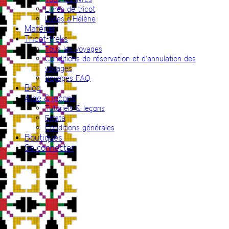
Livres de tricot
Livres d’Hélène
Matériel
Tricot-treks
Tous les voyages
Conditions de réservation et d’annulation des
voyages
Voyages FAQ
Blog
Aide & leçons
Tutoriels & leçons
Errata
Conditions générales
Boutiques
Se connecter