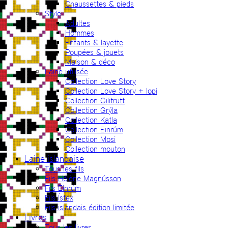
Chaussettes & pieds
Style
Adultes
Hommes
Enfants & layette
Poupées & jouets
Maison & déco
Laine utilisée
Collection Love Story
Collection Love Story + lopi
Collection Gilitrutt
Collection Grýla
Collection Katla
Collection Einrúm
Collection Mosi
Collection mouton
Laine islandaise
Tous les fils
Fils Hélène Magnússon
Fils Einrúm
Fils Ístex
Fils islandais édition limitée
Livres
Tous les livres