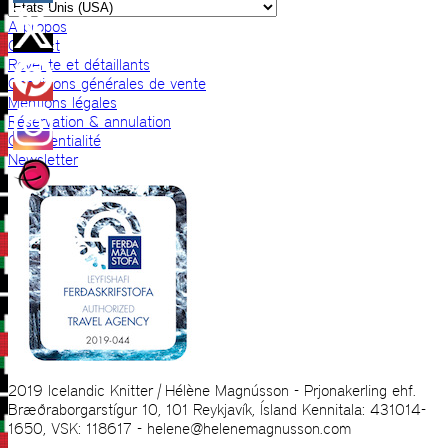
A propos
Contact
Revente et détaillants
Conditions générales de vente
Mentions légales
Réservation & annulation
Confidentialité
Newsletter
2019 Icelandic Knitter | Hélène Magnússon - Prjonakerling ehf.
Bræðraborgarstígur 10, 101 Reykjavík, Ísland Kennitala: 431014-
1650, VSK: 118617 - helene@helenemagnusson.com