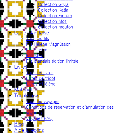
Collection Grýla
Collection Katla
Collection Einrúm
Collection Mosi
Collection mouton
Laine islandaise
Tous les fils
Fils Hélène Magnússon
Fils Einrúm
Fils Ístex
Fils islandais édition limitée
Livres
Tous les livres
Livres de tricot
Livres d’Hélène
Matériel
Tricot-treks
Tous les voyages
Conditions de réservation et d’annulation des
voyages
Voyages FAQ
Blog
Aide & leçons