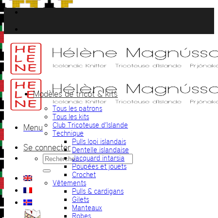
Passer
au
contenu
Modèles de tricot & kits
Tous les patrons
Tous les kits
Club Tricoteuse d’Islande
Menu
Technique
Pulls lopi islandais
Se connecter
Dentelle islandaise
Recherche
Jacquard intarsia
pour :
Poupées et jouets
Crochet
Vêtements
Pulls & cardigans
Gilets
Manteaux
Robes