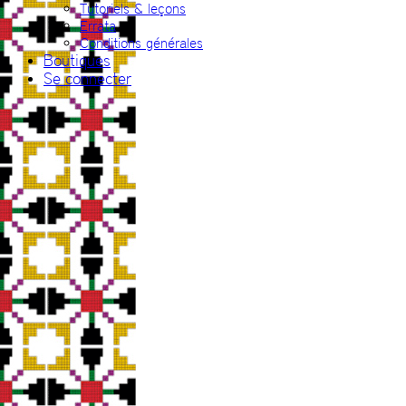
Tutoriels & leçons
Errata
Conditions générales
Boutiques
Se connecter