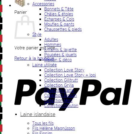
Accessories
Bonnets & Tête
Panier
Châles & étoles
Echarpes & Cols
Moufles & gants
Chaussettes & pieds
Style
Adultes
Hommes
Votre panier est vide.
Enfants & layette
Poupées & jouets
Retour à la boutique
Maison & déco
Laine utilisée
P
Collection Love Story
Collection Love Story + lopi
Collection Gilitrutt
Collection Grýla
Collection Katla
Collection Einrúm
Collection Mosi
Collection mouton
Laine islandaise
Tous les fils
V
Fils Hélène Magnússon
Fils Einrúm