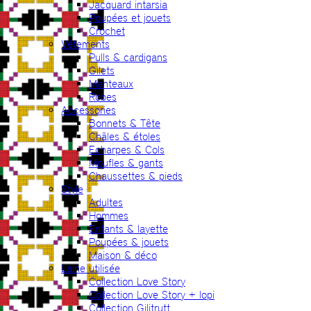
Jacquard intarsia
Poupées et jouets
Crochet
Vêtements
Pulls & cardigans
Gilets
Manteaux
Robes
Accessories
Bonnets & Tête
Châles & étoles
Echarpes & Cols
Moufles & gants
Chaussettes & pieds
Style
Adultes
Hommes
Enfants & layette
Poupées & jouets
Maison & déco
Laine utilisée
Collection Love Story
Collection Love Story + lopi
Collection Gilitrutt