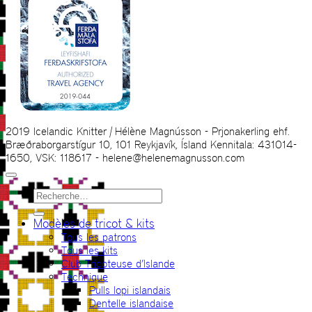
2019 Icelandic Knitter | Hélène Magnússon - Prjonakerling ehf.
Bræðraborgarstígur 10, 101 Reykjavík, Ísland Kennitala: 431014-
1650, VSK: 118617 - helene@helenemagnusson.com
Recherche
pour :
Modèles de tricot & kits
Tous les patrons
Tous les kits
Club Tricoteuse d’Islande
Technique
Pulls lopi islandais
Dentelle islandaise