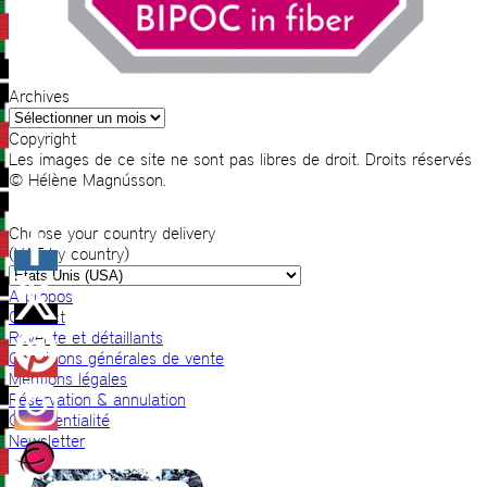
Archives
Archives
Copyright
Les images de ce site ne sont pas libres de droit. Droits réservés
© Hélène Magnússon.
Choose your country delivery
(VAT by country)
A propos
Contact
Revente et détaillants
Conditions générales de vente
Mentions légales
Réservation & annulation
Confidentialité
Newsletter