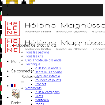
Passer
au
contenu
Modèles de tricot & kits
Tous les patrons
Tous les kits
Club Tricoteuse d’Islande
Menu
Technique
Pulls lopi islandais
Se connecter
Dentelle islandaise
Recherche
Jacquard intarsia
pour :
Poupées et jouets
Crochet
Vêtements
Pulls & cardigans
Gilets
Manteaux
Panier
Robes