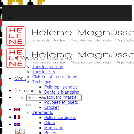
Passer
au
contenu
Modèles de tricot & kits
Tous les patrons
Tous les kits
Club Tricoteuse d’Islande
Menu
Technique
Pulls lopi islandais
Se connecter
Dentelle islandaise
Recherche
Jacquard intarsia
pour :
Poupées et jouets
Crochet
Vêtements
Pulls & cardigans
Gilets
Manteaux
Robes