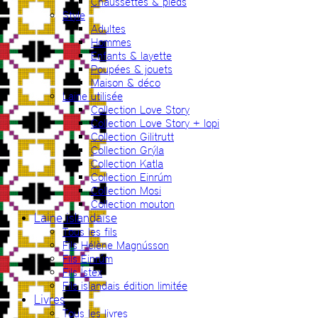
Chaussettes & pieds
Style
Adultes
Hommes
Enfants & layette
Poupées & jouets
Maison & déco
Laine utilisée
Collection Love Story
Collection Love Story + lopi
Collection Gilitrutt
Collection Grýla
Collection Katla
Collection Einrúm
Collection Mosi
Collection mouton
Laine islandaise
Tous les fils
Fils Hélène Magnússon
Fils Einrúm
Fils Ístex
Fils islandais édition limitée
Livres
Tous les livres