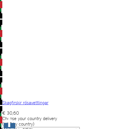
Skagfirskir rósavettlingar
€
30,60
Choose your country delivery
(VAT by country)