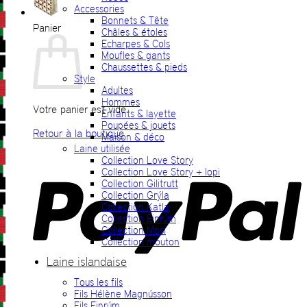
Accessories
Bonnets & Tête
Panier
Châles & étoles
Echarpes & Cols
Moufles & gants
Chaussettes & pieds
Style
Adultes
Hommes
Votre panier est vide.
Enfants & layette
Poupées & jouets
Retour à la boutique
Maison & déco
Laine utilisée
P
Collection Love Story
Collection Love Story + lopi
Collection Gilitrutt
Collection Grýla
Collection Katla
Collection Einrúm
Collection Mosi
Collection mouton
Laine islandaise
Tous les fils
V
Fils Hélène Magnússon
Fils Einrúm