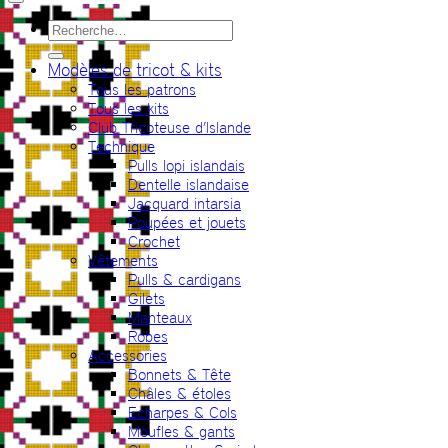
Recherche
pour :
Modèles de tricot & kits
Tous les patrons
Tous les kits
Club Tricoteuse d’Islande
Technique
Pulls lopi islandais
Dentelle islandaise
Jacquard intarsia
Poupées et jouets
Crochet
Vêtements
Pulls & cardigans
Gilets
Manteaux
Robes
Accessories
Bonnets & Tête
Châles & étoles
Echarpes & Cols
Moufles & gants