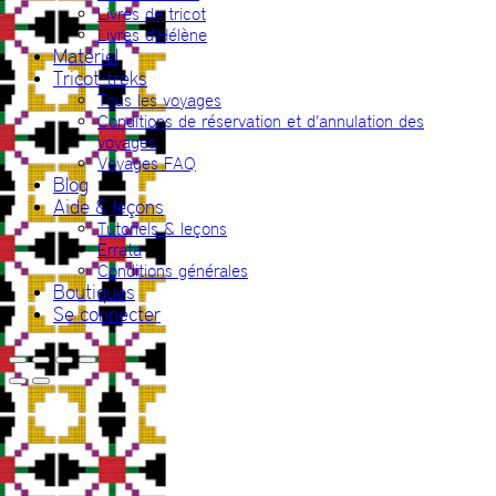
Livres de tricot
Livres d’Hélène
Matériel
Tricot-treks
Tous les voyages
Conditions de réservation et d’annulation des
voyages
Voyages FAQ
Blog
Aide & leçons
Tutoriels & leçons
Errata
Conditions générales
Boutiques
Se connecter