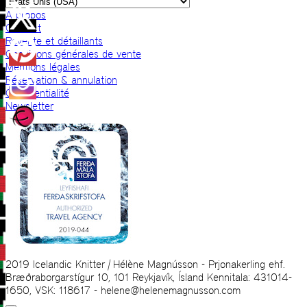
A propos
Contact
Revente et détaillants
Conditions générales de vente
Mentions légales
Réservation & annulation
Confidentialité
Newsletter
2019 Icelandic Knitter | Hélène Magnússon - Prjonakerling ehf.
Bræðraborgarstígur 10, 101 Reykjavík, Ísland Kennitala: 431014-
1650, VSK: 118617 - helene@helenemagnusson.com