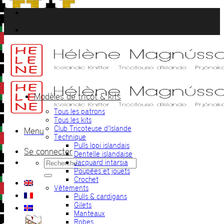
Passer
au
contenu
Modèles de tricot & kits
Tous les patrons
Tous les kits
Club Tricoteuse d’Islande
Menu
Technique
Pulls lopi islandais
Se connecter
Dentelle islandaise
Recherche
Jacquard intarsia
pour :
Poupées et jouets
Crochet
Vêtements
Pulls & cardigans
Gilets
Manteaux
Robes