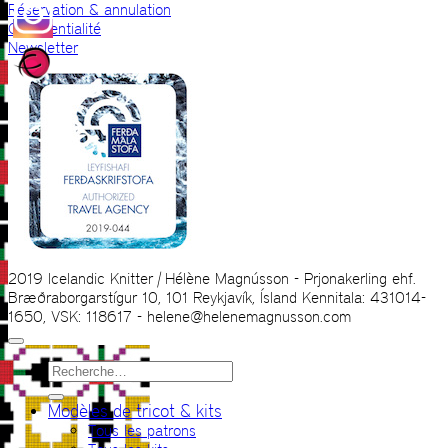
Réservation & annulation
Confidentialité
Newsletter
2019 Icelandic Knitter | Hélène Magnússon - Prjonakerling ehf.
Bræðraborgarstígur 10, 101 Reykjavík, Ísland Kennitala: 431014-
1650, VSK: 118617 - helene@helenemagnusson.com
Recherche
pour :
Modèles de tricot & kits
Tous les patrons