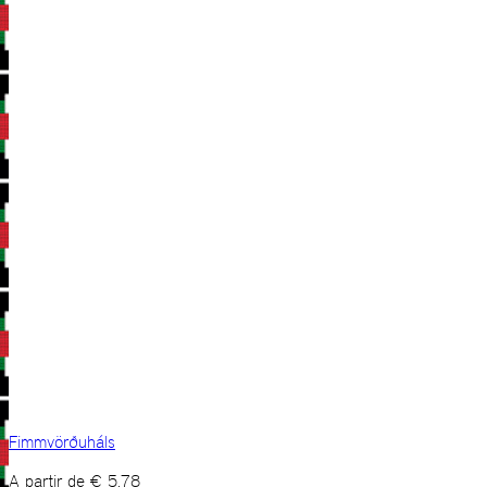
Fimmvörðuháls
A partir de
€
5,78