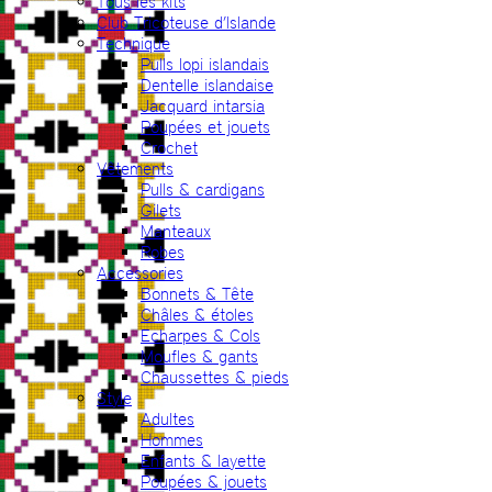
Tous les kits
Club Tricoteuse d’Islande
Technique
Pulls lopi islandais
Dentelle islandaise
Jacquard intarsia
Poupées et jouets
Crochet
Vêtements
Pulls & cardigans
Gilets
Manteaux
Robes
Accessories
Bonnets & Tête
Châles & étoles
Echarpes & Cols
Moufles & gants
Chaussettes & pieds
Style
Adultes
Hommes
Enfants & layette
Poupées & jouets