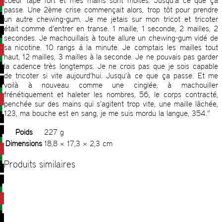
coeur tape fort et mes mains sont moites. Jusqu’à ce que ça
passe. Une 2ème crise commençait alors, trop tôt pour prendre
un autre chewing-gum. Je me jetais sur mon tricot et tricoter
était comme d’entrer en transe. 1 maille, 1 seconde, 2 mailles, 2
secondes. Je machouillais à toute allure un chewing-gum vidé de
sa nicotine. 10 rangs á la minute. Je comptais les mailles tout
haut, 12 mailles, 3 mailles à la seconde. Je ne pouvais pas garder
la cadence très longtemps. Je ne crois pas que je sois capable
de tricoter si vite aujourd’hui. Jusqu’à ce que ça passe. Et me
voilà à nouveau comme une cinglée, à machouiller
frénétiquement et haleter les nombres, 56, le corps contracté,
penchée sur des mains qui s’agitent trop vite, une maille lâchée,
123, ma bouche est en sang, je me suis mordu la langue, 354.”
Poids
227 g
Dimensions
18,8 × 17,3 × 2,3 cm
Produits similaires