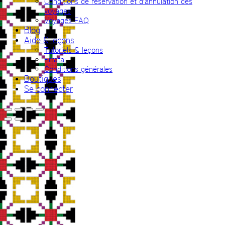
Conditions de réservation et d’annulation des
voyages
Voyages FAQ
Blog
Aide & leçons
Tutoriels & leçons
Errata
Conditions générales
Boutiques
Se connecter