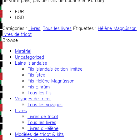
de votre pays, pas de frais de douane en Europe)
EUR
USD
Catégories :
Livres
,
Tous les livres
Étiquettes :
Hélène Magnússon
,
livres de tricot
Browse
Matériel
Uncategorized
Laine islandaise
Fils islandais édition limitée
Fils Ístex
Fils Hélène Magnússon
Fils Einrúm
Tous les fils
Voyages de tricot
Tous les voyages
Livres
Livres de tricot
Tous les livres
Livres d'Hélène
Modèles de tricot & kits