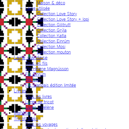
Maison & déco
Laine utilisée
Collection Love Story
Collection Love Story + lopi
Collection Gilitrutt
Collection Grýla
Collection Katla
Collection Einrúm
Collection Mosi
Collection mouton
Laine islandaise
Tous les fils
Fils Hélène Magnússon
Fils Einrúm
Fils Ístex
Fils islandais édition limitée
Livres
Tous les livres
Livres de tricot
Livres d’Hélène
Matériel
Tricot-treks
Tous les voyages