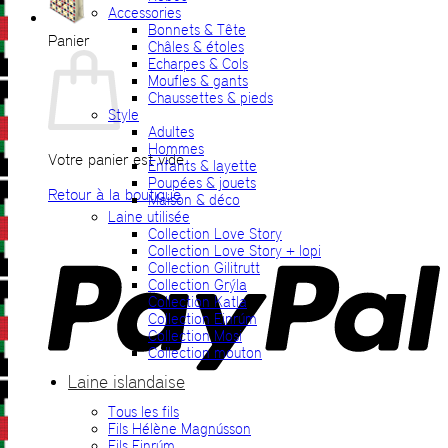
Accessories
Bonnets & Tête
Panier
Châles & étoles
Echarpes & Cols
Moufles & gants
Chaussettes & pieds
Style
Adultes
Hommes
Votre panier est vide.
Enfants & layette
Poupées & jouets
Retour à la boutique
Maison & déco
Laine utilisée
P
Collection Love Story
Collection Love Story + lopi
Collection Gilitrutt
Collection Grýla
Collection Katla
Collection Einrúm
Collection Mosi
Collection mouton
Laine islandaise
Tous les fils
V
Fils Hélène Magnússon
Fils Einrúm