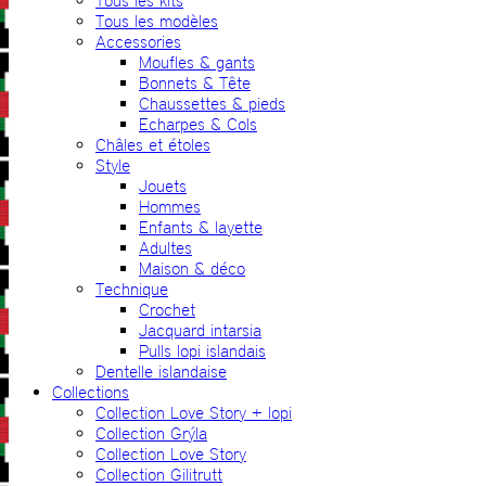
Tous les kits
Tous les modèles
Accessories
Moufles & gants
Bonnets & Tête
Chaussettes & pieds
Echarpes & Cols
Châles et étoles
Style
Jouets
Hommes
Enfants & layette
Adultes
Maison & déco
Technique
Crochet
Jacquard intarsia
Pulls lopi islandais
Dentelle islandaise
Collections
Collection Love Story + lopi
Collection Grýla
Collection Love Story
Collection Gilitrutt