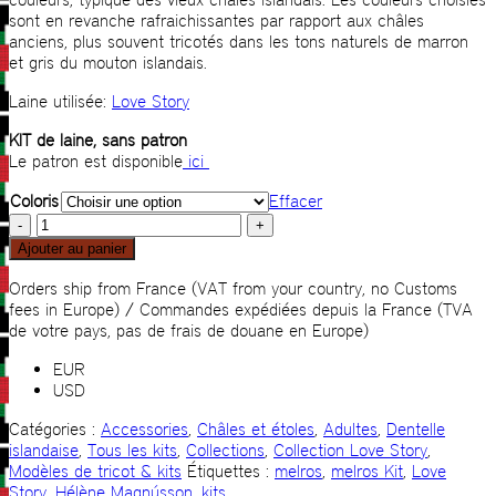
sont en revanche rafraichissantes par rapport aux châles
anciens, plus souvent tricotés dans les tons naturels de marron
et gris du mouton islandais.
Laine utilisée:
Love Story
KIT de laine, sans patron
Le patron est disponible
ici
Coloris
Effacer
quantité
de
Ajouter au panier
Melrós
KIT
Orders ship from France (VAT from your country, no Customs
fees in Europe) / Commandes expédiées depuis la France (TVA
de votre pays, pas de frais de douane en Europe)
EUR
USD
Catégories :
Accessories
,
Châles et étoles
,
Adultes
,
Dentelle
islandaise
,
Tous les kits
,
Collections
,
Collection Love Story
,
Modèles de tricot & kits
Étiquettes :
melros
,
melros Kit
,
Love
Story
,
Hélène Magnússon
,
kits