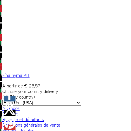
Fína hyrna KIT
A partir de
€
25,57
Choose your country delivery
(VAT by country)
A propos
Contact
Revente et détaillants
Conditions générales de vente
Mentions légales