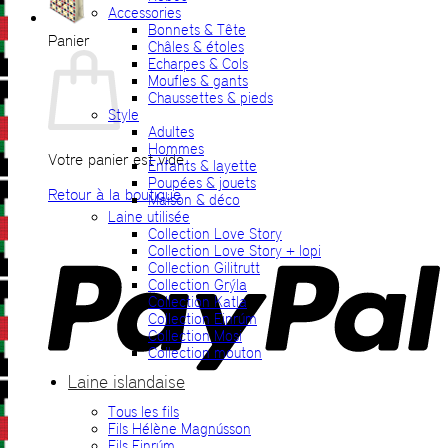
Accessories
Bonnets & Tête
Panier
Châles & étoles
Echarpes & Cols
Moufles & gants
Chaussettes & pieds
Style
Adultes
Hommes
Votre panier est vide.
Enfants & layette
Poupées & jouets
Retour à la boutique
Maison & déco
Laine utilisée
P
Collection Love Story
Collection Love Story + lopi
Collection Gilitrutt
Collection Grýla
Collection Katla
Collection Einrúm
Collection Mosi
Collection mouton
Laine islandaise
Tous les fils
V
Fils Hélène Magnússon
Fils Einrúm