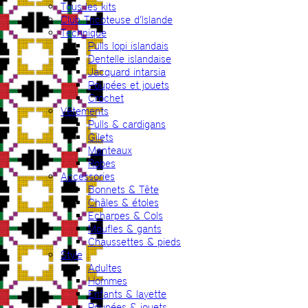
Tous les kits
Club Tricoteuse d’Islande
Technique
Pulls lopi islandais
Dentelle islandaise
Jacquard intarsia
Poupées et jouets
Crochet
Vêtements
Pulls & cardigans
Gilets
Manteaux
Robes
Accessories
Bonnets & Tête
Châles & étoles
Echarpes & Cols
Moufles & gants
Chaussettes & pieds
Style
Adultes
Hommes
Enfants & layette
Poupées & jouets