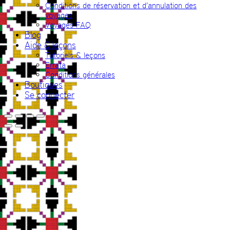
Conditions de réservation et d’annulation des
voyages
Voyages FAQ
Blog
Aide & leçons
Tutoriels & leçons
Errata
Conditions générales
Boutiques
Se connecter