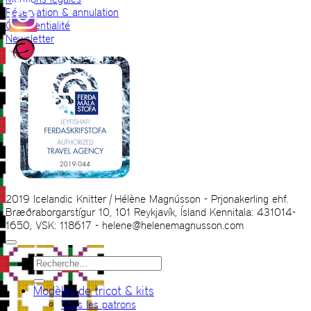
Réservation & annulation
Confidentialité
Newsletter
2019 Icelandic Knitter | Hélène Magnússon - Prjonakerling ehf.
Bræðraborgarstígur 10, 101 Reykjavík, Ísland Kennitala: 431014-
1650, VSK: 118617 - helene@helenemagnusson.com
Recherche
pour :
Modèles de tricot & kits
Tous les patrons