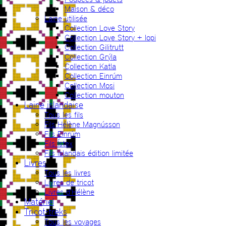
Maison & déco
Laine utilisée
Collection Love Story
Collection Love Story + lopi
Collection Gilitrutt
Collection Grýla
Collection Katla
Collection Einrúm
Collection Mosi
Collection mouton
Laine islandaise
Tous les fils
Fils Hélène Magnússon
Fils Einrúm
Fils Ístex
Fils islandais édition limitée
Livres
Tous les livres
Livres de tricot
Livres d’Hélène
Matériel
Tricot-treks
Tous les voyages