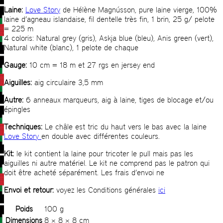
Laine:
Love Story
de Hélène Magnússon, pure laine vierge, 100%
laine d’agneau islandaise, fil dentelle très fin, 1 brin, 25 g/ pelote
= 225 m
4 coloris: Natural grey (gris), Askja blue (bleu), Anis green (vert),
Natural white (blanc), 1 pelote de chaque
Gauge:
10 cm = 18 m et 27 rgs en jersey end
Aiguilles:
aig circulaire 3,5 mm
Autre:
6 anneaux marqueurs, aig à laine, tiges de blocage et/ou
épingles
Techniques:
Le châle est tric du haut vers le bas avec la laine
Love Story
en double avec différentes couleurs.
Kit:
le kit contient la laine pour tricoter le pull mais pas les
aiguilles ni autre matériel. Le kit ne comprend pas le patron qui
doit être acheté séparément. Les frais d’envoi ne
Envoi et retour:
voyez les Conditions générales
ici
Poids
100 g
Dimensions
8 × 8 × 8 cm