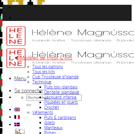
Passer
au
contenu
Modèles de tricot & kits
Tous les patrons
Tous les kits
Club Tricoteuse d’Islande
Menu
Technique
Pulls lopi islandais
Se connecter
Dentelle islandaise
Recherche
Jacquard intarsia
pour :
Poupées et jouets
Crochet
Vêtements
Pulls & cardigans
Gilets
Manteaux
Robes