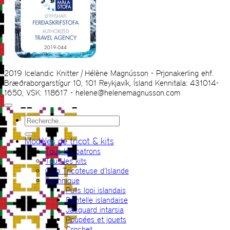
2019 Icelandic Knitter | Hélène Magnússon - Prjonakerling ehf.
Bræðraborgarstígur 10, 101 Reykjavík, Ísland Kennitala: 431014-
1650, VSK: 118617 - helene@helenemagnusson.com
Recherche
pour :
Modèles de tricot & kits
Tous les patrons
Tous les kits
Club Tricoteuse d’Islande
Technique
Pulls lopi islandais
Dentelle islandaise
Jacquard intarsia
Poupées et jouets
Crochet