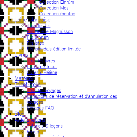
Collection Einrúm
Collection Mosi
Collection mouton
Laine islandaise
Tous les fils
Fils Hélène Magnússon
Fils Einrúm
Fils Ístex
Fils islandais édition limitée
Livres
Tous les livres
Livres de tricot
Livres d’Hélène
Matériel
Tricot-treks
Tous les voyages
Conditions de réservation et d’annulation des
voyages
Voyages FAQ
Blog
Aide & leçons
Tutoriels & leçons
Errata