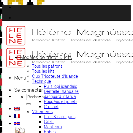
Passer
au
contenu
Modèles de tricot & kits
Tous les patrons
Tous les kits
Club Tricoteuse d’Islande
Menu
Technique
Pulls lopi islandais
Se connecter
Dentelle islandaise
Recherche
Jacquard intarsia
pour :
Poupées et jouets
Crochet
Vêtements
Pulls & cardigans
Gilets
Manteaux
Robes