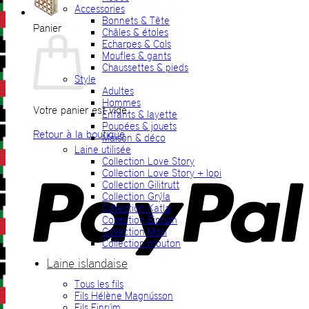
Accessories
Bonnets & Tête
Panier
Châles & étoles
Echarpes & Cols
Moufles & gants
Chaussettes & pieds
Style
Adultes
Hommes
Votre panier est vide.
Enfants & layette
Poupées & jouets
Retour à la boutique
Maison & déco
Laine utilisée
P
Collection Love Story
Collection Love Story + lopi
Collection Gilitrutt
Collection Grýla
Collection Katla
Collection Einrúm
Collection Mosi
Collection mouton
Laine islandaise
Tous les fils
V
Fils Hélène Magnússon
Fils Einrúm