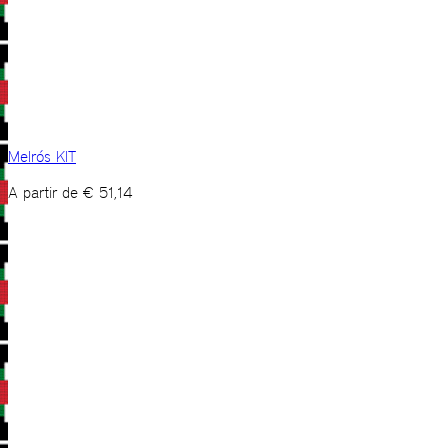
Melrós KIT
A partir de
€
51,14