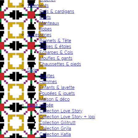
Vêtements
Pulls & cardigans
Gilets
Manteaux
Robes
Accessories
Bonnets & Tête
Châles & étoles
Echarpes & Cols
Moufles & gants
Chaussettes & pieds
Style
Adultes
Hommes
Enfants & layette
Poupées & jouets
Maison & déco
Laine utilisée
Collection Love Story
Collection Love Story + lopi
Collection Gilitrutt
Collection Grýla
Collection Katla