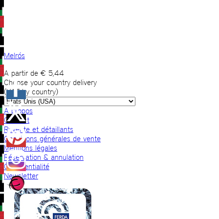
Melrós
A partir de
€
5,44
Choose your country delivery
(VAT by country)
A propos
Contact
Revente et détaillants
Conditions générales de vente
Mentions légales
Réservation & annulation
Confidentialité
Newsletter