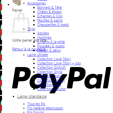
Accessories
Bonnets & Tête
Panier
Châles & étoles
Echarpes & Cols
Moufles & gants
Chaussettes & pieds
Style
Adultes
Hommes
Votre panier est vide.
Enfants & layette
Poupées & jouets
Retour à la boutique
Maison & déco
Laine utilisée
P
Collection Love Story
Collection Love Story + lopi
Collection Gilitrutt
Collection Grýla
Collection Katla
Collection Einrúm
Collection Mosi
Collection mouton
Laine islandaise
Tous les fils
V
Fils Hélène Magnússon
Fils Einrúm