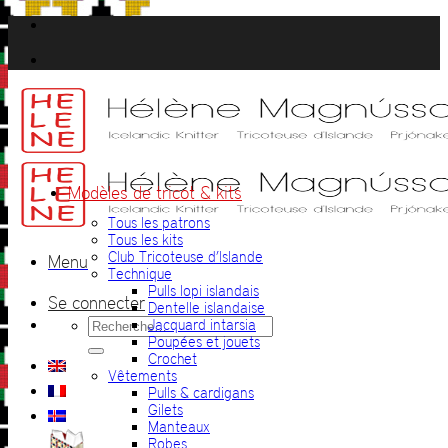
Passer
au
contenu
Modèles de tricot & kits
Tous les patrons
Tous les kits
Club Tricoteuse d’Islande
Menu
Technique
Pulls lopi islandais
Se connecter
Dentelle islandaise
Recherche
Jacquard intarsia
pour :
Poupées et jouets
Crochet
Vêtements
Pulls & cardigans
Gilets
Manteaux
Robes