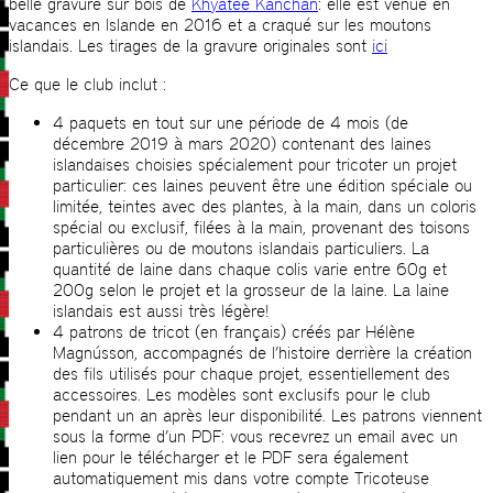
belle gravure sur bois de
Khyatee Kanchan
: elle est venue en
vacances en Islande en 2016 et a craqué sur les moutons
islandais. Les tirages de la gravure originales sont
ici
Ce que le club inclut :
4 paquets en tout sur une période de 4 mois (de
décembre 2019 à mars 2020) contenant des laines
islandaises choisies spécialement pour tricoter un projet
particulier: ces laines peuvent être une édition spéciale ou
limitée, teintes avec des plantes, à la main, dans un coloris
spécial ou exclusif, filées à la main, provenant des toisons
particulières ou de moutons islandais particuliers. La
quantité de laine dans chaque colis varie entre 60g et
200g selon le projet et la grosseur de la laine. La laine
islandais est aussi très légère!
4 patrons de tricot (en français) créés par Hélène
Magnússon, accompagnés de l’histoire derrière la création
des fils utilisés pour chaque projet, essentiellement des
accessoires. Les modèles sont exclusifs pour le club
pendant un an après leur disponibilité. Les patrons viennent
sous la forme d’un PDF: vous recevrez un email avec un
lien pour le télécharger et le PDF sera également
automatiquement mis dans votre compte Tricoteuse