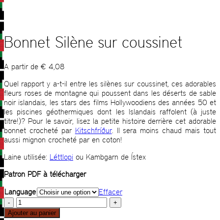
Bonnet Silène sur coussinet
A partir de
€
4,08
Quel rapport y a-t-il entre les silènes sur coussinet, ces adorables
fleurs roses de montagne qui poussent dans les déserts de sable
noir islandais, les stars des films Hollywoodiens des années 50 et
les piscines géothermiques dont les Islandais raffolent (à juste
titre!)? Pour le savoir, lisez la petite histoire derrière cet adorable
bonnet crocheté par
Kitschfríður
. Il sera moins chaud mais tout
aussi mignon crocheté par en coton!
Laine utilisée:
Léttlopi
ou Kambgarn de Ístex
Patron PDF à télécharger
Language
Effacer
quantité
de
Ajouter au panier