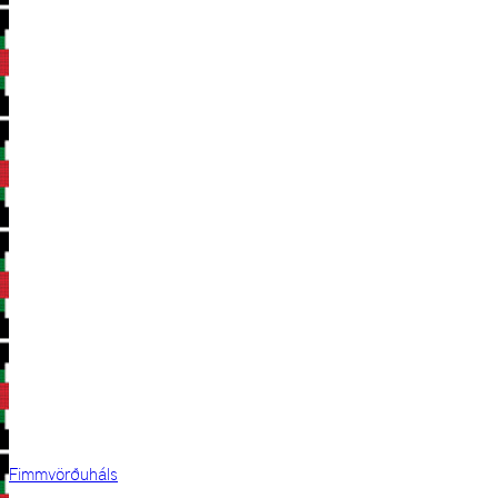
Fimmvörðuháls