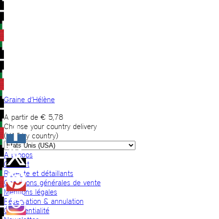
Graine d’Hélène
A partir de
€
5,78
Choose your country delivery
(VAT by country)
A propos
Contact
Revente et détaillants
Conditions générales de vente
Mentions légales
Réservation & annulation
Confidentialité