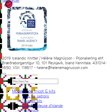
Newsletter
2019 Icelandic Knitter | Hélène Magnússon - Prjonakerling ehf.
Bræðraborgarstígur 10, 101 Reykjavík, Ísland Kennitala: 431014-
1650, VSK: 118617 - helene@helenemagnusson.com
Recherche
pour :
Modèles de tricot & kits
Tous les patrons
Tous les kits
Club Tricoteuse d’Islande
Technique