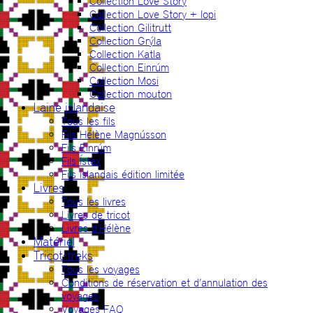
Collection Love Story
Collection Love Story + lopi
Collection Gilitrutt
Collection Grýla
Collection Katla
Collection Einrúm
Collection Mosi
Collection mouton
Laine islandaise
Tous les fils
Fils Hélène Magnússon
Fils Einrúm
Fils Ístex
Fils islandais édition limitée
Livres
Tous les livres
Livres de tricot
Livres d’Hélène
Matériel
Tricot-treks
Tous les voyages
Conditions de réservation et d’annulation des
voyages
Voyages FAQ