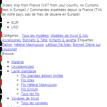
Bonnet
Silène
Orders ship from France (VAT from your country, no Customs
sur
fees in Europe) / Commandes expédiées depuis la France (TVA
coussinet
de votre pays, pas de frais de douane en Europe)
EUR
USD
Catégories :
Tous les modèles
,
Modèles de tricot & kits
,
Accessories
,
Bonnets & Tête
,
Enfants & layette
Étiquettes :
Patron
,
Hélène Magnússon
,
Léttlopi frá Ístex
,
Bonnet Silène sur
coussinet
Browse
Matériel
Uncategorized
Laine islandaise
Fils islandais édition limitée
Fils Ístex
Fils Hélène Magnússon
Fils Einrúm
Tous les fils
Voyages de tricot
Tous les voyages