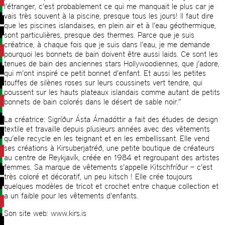
l’étranger, c’est probablement ce qui me manquait le plus car je
vais très souvent à la piscine, presque tous les jours! Il faut dire
que les piscines islandaises, en plein air et à l’eau géothermique,
sont particulières, presque des thermes. Parce que je suis
créatrice, à chaque fois que je suis dans l’eau, je me demande
pourquoi les bonnets de bain doivent être aussi laids. Ce sont les
tenues de bain des anciennes stars Hollywoodiennes, que j’adore,
qui m’ont inspiré ce petit bonnet d’enfant. Et aussi les petites
touffes de silènes roses sur leurs coussinets vert tendre, qui
poussent sur les hauts plateaux islandais comme autant de petits
bonnets de bain colorés dans le désert de sable noir.”
La créatrice: Sigríður Ásta Árnadóttir a fait des études de design
textile et travaille depuis plusieurs années avec des vêtements
qu’elle recycle en les teignant et en les embellissant. Elle vend
ses créations à Kirsuberjatréð, une petite boutique de créateurs
au centre de Reykjavík, créée en 1984 et regroupant des artistes
femmes. Sa marque de vêtements s’appelle Kitschfríður – c’est
très coloré et décoratif, un peu kitsch ! Elle crée toujours
quelques modèles de tricot et crochet entre chaque collection et
a un faible pour les vêtements d’enfants.
Son site web: www.kirs.is