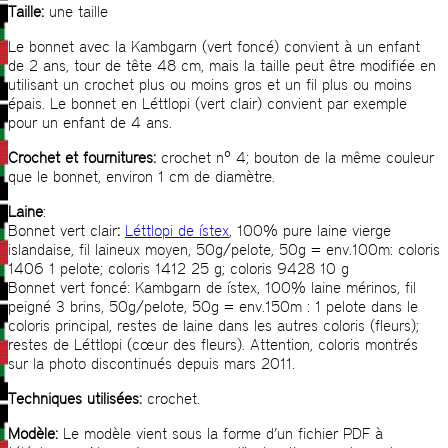
Taille:
une taille
Le bonnet avec la Kambgarn (vert foncé) convient à un enfant
de 2 ans, tour de tête 48 cm, mais la taille peut être modifiée en
utilisant un crochet plus ou moins gros et un fil plus ou moins
épais. Le bonnet en Léttlopi (vert clair) convient par exemple
pour un enfant de 4 ans.
Crochet et fournitures:
crochet n° 4; bouton de la même couleur
que le bonnet, environ 1 cm de diamètre.
Laine
:
Bonnet vert clair
:
Léttlopi de ístex
, 100% pure laine vierge
islandaise, fil laineux moyen, 50g/pelote, 50g = env.100m: coloris
1406 1 pelote; coloris 1412 25 g; coloris 9428 10 g
Bonnet vert foncé: Kambgarn de ístex, 100% laine mérinos, fil
peigné 3 brins, 50g/pelote, 50g = env.150m : 1 pelote dans le
coloris principal, restes de laine dans les autres coloris (fleurs);
restes de Léttlopi (cœur des fleurs). Attention, coloris montrés
sur la photo discontinués depuis mars 2011.
Techniques utilisées:
crochet.
Modèle:
Le modèle vient sous la forme d’un fichier PDF à