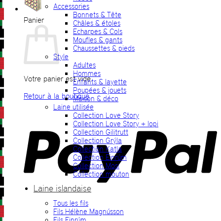
Accessories
Bonnets & Tête
Panier
Châles & étoles
Echarpes & Cols
Moufles & gants
Chaussettes & pieds
Style
Adultes
Hommes
Votre panier est vide.
Enfants & layette
Poupées & jouets
Retour à la boutique
Maison & déco
Laine utilisée
P
Collection Love Story
Collection Love Story + lopi
Collection Gilitrutt
Collection Grýla
Collection Katla
Collection Einrúm
Collection Mosi
Collection mouton
Laine islandaise
Tous les fils
V
Fils Hélène Magnússon
Fils Einrúm