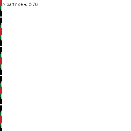
A partir de
€
5,78