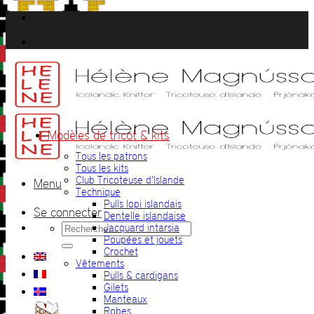
Passer
au
contenu
Modèles de tricot & kits
Tous les patrons
Tous les kits
Club Tricoteuse d’Islande
Menu
Technique
Pulls lopi islandais
Se connecter
Dentelle islandaise
Recherche
Jacquard intarsia
pour :
Poupées et jouets
Crochet
Vêtements
Pulls & cardigans
Gilets
Manteaux
Robes