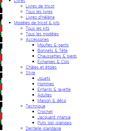
Livres
Livres de tricot
Tous les livres
Livres d'Hélène
Modèles de tricot & kits
Tous les kits
Tous les modèles
Accessories
Moufles & gants
Bonnets & Tête
Chaussettes & pieds
Echarpes & Cols
Châles et étoles
Style
Jouets
Hommes
Enfants & layette
Adultes
Maison & déco
Technique
Crochet
Jacquard intarsia
Pulls lopi islandais
Dentelle islandaise