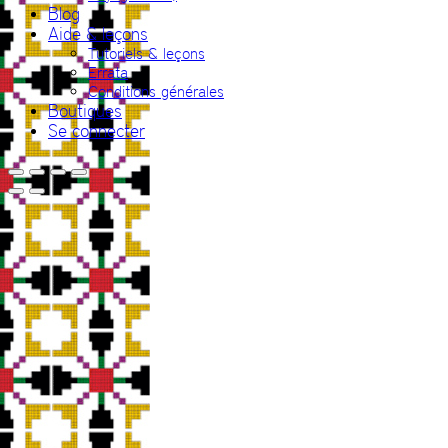
Blog
Aide & leçons
Tutoriels & leçons
Errata
Conditions générales
Boutiques
Se connecter