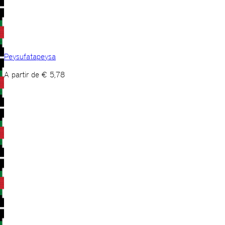
Peysufatapeysa
A partir de
€
5,78