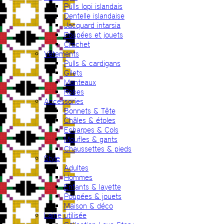
Pulls lopi islandais
Dentelle islandaise
Jacquard intarsia
Poupées et jouets
Crochet
Vêtements
Pulls & cardigans
Gilets
Manteaux
Robes
Accessories
Bonnets & Tête
Châles & étoles
Echarpes & Cols
Moufles & gants
Chaussettes & pieds
Style
Adultes
Hommes
Enfants & layette
Poupées & jouets
Maison & déco
Laine utilisée