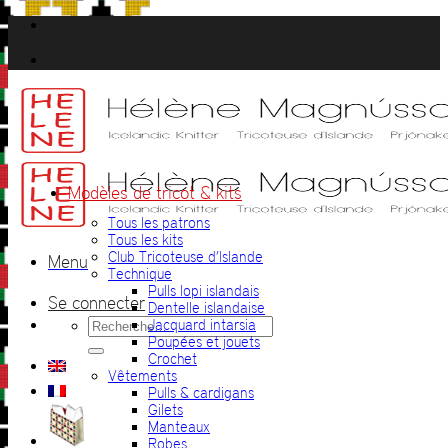
Passer
au
contenu
Modèles de tricot & kits
Tous les patrons
Tous les kits
Club Tricoteuse d’Islande
Menu
Technique
Pulls lopi islandais
Se connecter
Dentelle islandaise
Recherche
Jacquard intarsia
pour :
Poupées et jouets
Crochet
Vêtements
Pulls & cardigans
Gilets
Manteaux
Robes