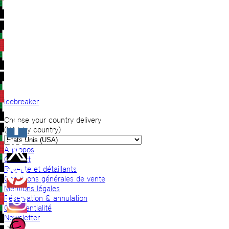
Icebreaker
Choose your country delivery
(VAT by country)
A propos
Contact
Revente et détaillants
Conditions générales de vente
Mentions légales
Réservation & annulation
Confidentialité
Newsletter