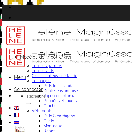
Passer
au
contenu
Modèles de tricot & kits
Tous les patrons
Tous les kits
Club Tricoteuse d’Islande
Menu
Technique
Pulls lopi islandais
Se connecter
Dentelle islandaise
Recherche
Jacquard intarsia
pour :
Poupées et jouets
Crochet
Vêtements
Pulls & cardigans
Gilets
Manteaux
Robes