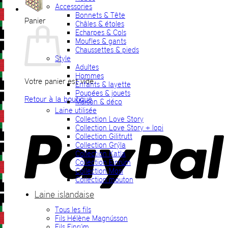
Accessories
Bonnets & Tête
Panier
Châles & étoles
Echarpes & Cols
Moufles & gants
Chaussettes & pieds
Style
Adultes
Hommes
Votre panier est vide.
Enfants & layette
Poupées & jouets
Retour à la boutique
Maison & déco
Laine utilisée
P
Collection Love Story
Collection Love Story + lopi
Collection Gilitrutt
Collection Grýla
Collection Katla
Collection Einrúm
Collection Mosi
Collection mouton
Laine islandaise
Tous les fils
V
Fils Hélène Magnússon
Fils Einrúm