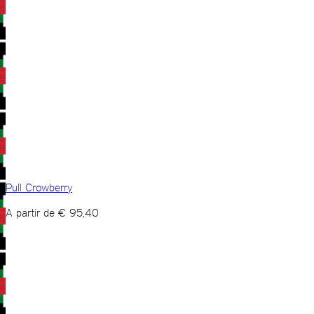
Pull Crowberry
A partir de
€
95,40