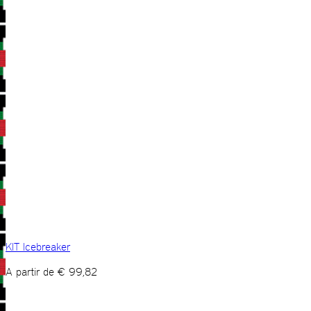
KIT Icebreaker
A partir de
€
99,82