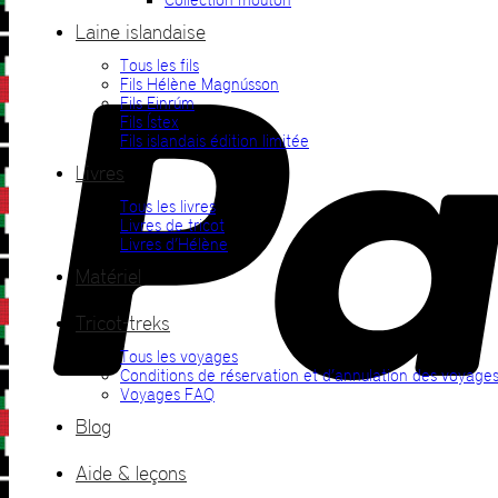
Laine islandaise
Tous les fils
Fils Hélène Magnússon
Fils Einrúm
Fils Ístex
Fils islandais édition limitée
Livres
Tous les livres
Livres de tricot
Livres d’Hélène
Matériel
Tricot-treks
Tous les voyages
Conditions de réservation et d’annulation des voyage
Voyages FAQ
Blog
Aide & leçons