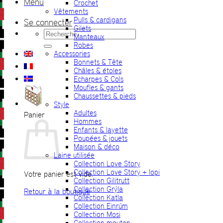
Menu
Crochet
Vêtements
Pulls & cardigans
Se connecter
Gilets
Recherche
Manteaux
pour :
Robes
Accessories
Bonnets & Tête
Châles & étoles
Echarpes & Cols
Moufles & gants
Chaussettes & pieds
Style
Adultes
Panier
Hommes
Enfants & layette
Poupées & jouets
Maison & déco
Laine utilisée
Collection Love Story
Collection Love Story + lopi
Votre panier est vide.
Collection Gilitrutt
Collection Grýla
Retour à la boutique
Collection Katla
Collection Einrúm
Collection Mosi
Collection mouton