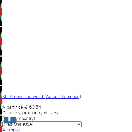
KIT Around the world (Autour du monde)
A partir de
€
63,54
Choose your country delivery
(VAT by country)
A propos