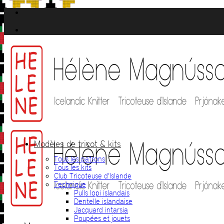
Passer
au
contenu
Modèles de tricot & kits
Tous les patrons
Tous les kits
Club Tricoteuse d’Islande
Technique
Pulls lopi islandais
Dentelle islandaise
Jacquard intarsia
Poupées et jouets