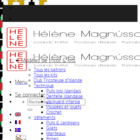
Passer
au
contenu
Modèles de tricot & kits
Tous les patrons
Tous les kits
Club Tricoteuse d’Islande
Menu
Technique
Pulls lopi islandais
Se connecter
Dentelle islandaise
Recherche
Jacquard intarsia
pour :
Poupées et jouets
Crochet
Vêtements
Pulls & cardigans
Gilets
Manteaux
Robes