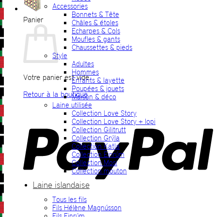
Accessories
Bonnets & Tête
Panier
Châles & étoles
Echarpes & Cols
Moufles & gants
Chaussettes & pieds
Style
Adultes
Hommes
Votre panier est vide.
Enfants & layette
Poupées & jouets
Retour à la boutique
Maison & déco
Laine utilisée
P
Collection Love Story
Collection Love Story + lopi
Collection Gilitrutt
Collection Grýla
Collection Katla
Collection Einrúm
Collection Mosi
Collection mouton
Laine islandaise
Tous les fils
V
Fils Hélène Magnússon
Fils Einrúm