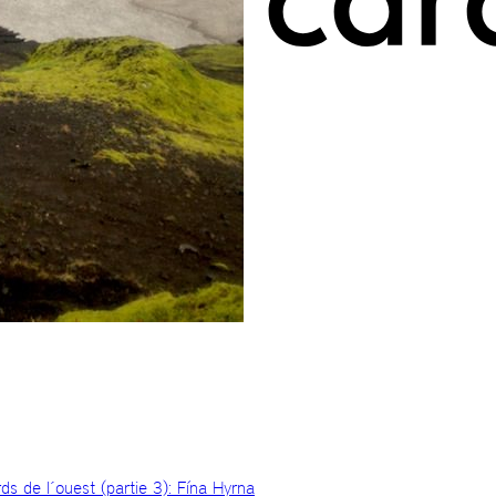
s de l´ouest (partie 3): Fína Hyrna