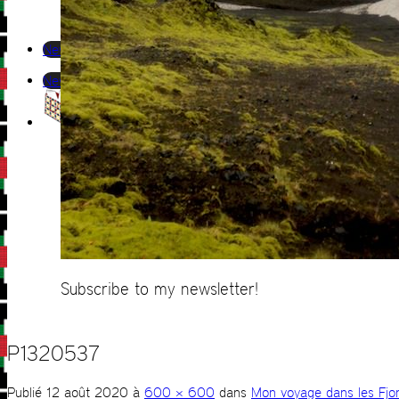
Newsletter
Newsletter
Subscribe to my newsletter!
P1320537
Publié
12 août 2020
à
600 × 600
dans
Mon voyage dans les Fjord