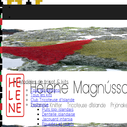
Passer
au
contenu
Modèles de tricot & kits
Tous les patrons
Tous les kits
Club Tricoteuse d’Islande
Technique
Pulls lopi islandais
Dentelle islandaise
Jacquard intarsia
Poupées et jouets