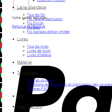
Laine islandaise
Tous les fils
Votre panier est vide.
Fils Hélène Magnússon
Fils Einrúm
Retour à la boutique
Fils Ístex
Fils islandais édition limitée
Livres
Tous les livres
Livres de tricot
Livres d’Hélène
Matériel
Tricot-treks
Tous les voyages
Conditions de réservation et d’annulation des voyage
Voyages FAQ
Blog
Aide & leçons