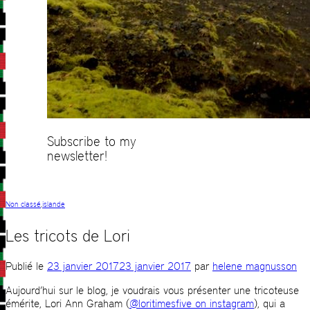
Subscribe to my
newsletter!
Non classé
,
islande
Les tricots de Lori
Publié le
23 janvier 2017
23 janvier 2017
par
helene magnusson
Aujourd’hui sur le blog, je voudrais vous présenter une tricoteuse
émérite, Lori Ann Graham (
@loritimesfive on instagram
), qui a