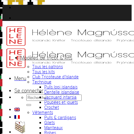
Passer
au
contenu
Modèles de tricot & kits
Tous les patrons
Tous les kits
Club Tricoteuse d’Islande
Menu
Technique
Pulls lopi islandais
Se connecter
Dentelle islandaise
Recherche
Jacquard intarsia
pour :
Poupées et jouets
Crochet
Vêtements
Pulls & cardigans
Gilets
Manteaux
Robes