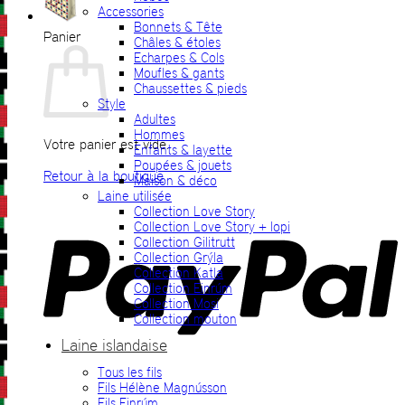
Accessories
Bonnets & Tête
Panier
Châles & étoles
Echarpes & Cols
Moufles & gants
Chaussettes & pieds
Style
Adultes
Hommes
Votre panier est vide.
Enfants & layette
Poupées & jouets
Retour à la boutique
Maison & déco
Laine utilisée
P
Collection Love Story
Collection Love Story + lopi
Collection Gilitrutt
Collection Grýla
Collection Katla
Collection Einrúm
Collection Mosi
Collection mouton
Laine islandaise
Tous les fils
V
Fils Hélène Magnússon
Fils Einrúm