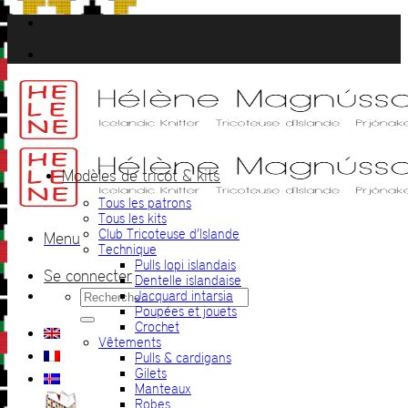
Passer
au
contenu
Modèles de tricot & kits
Tous les patrons
Tous les kits
Club Tricoteuse d’Islande
Menu
Technique
Pulls lopi islandais
Se connecter
Dentelle islandaise
Recherche
Jacquard intarsia
pour :
Poupées et jouets
Crochet
Vêtements
Pulls & cardigans
Gilets
Manteaux
Robes