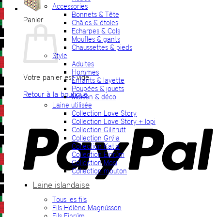
Accessories
Bonnets & Tête
Panier
Châles & étoles
Echarpes & Cols
Moufles & gants
Chaussettes & pieds
Style
Adultes
Hommes
Votre panier est vide.
Enfants & layette
Poupées & jouets
Retour à la boutique
Maison & déco
Laine utilisée
P
Collection Love Story
Collection Love Story + lopi
Collection Gilitrutt
Collection Grýla
Collection Katla
Collection Einrúm
Collection Mosi
Collection mouton
Laine islandaise
Tous les fils
V
Fils Hélène Magnússon
Fils Einrúm