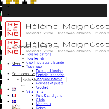
Passer
au
contenu
Modèles de tricot & kits
Tous les patrons
Tous les kits
Club Tricoteuse d’Islande
Menu
Technique
Pulls lopi islandais
Se connecter
Dentelle islandaise
Recherche
Jacquard intarsia
pour :
Poupées et jouets
Crochet
Vêtements
Pulls & cardigans
Gilets
Manteaux
Robes