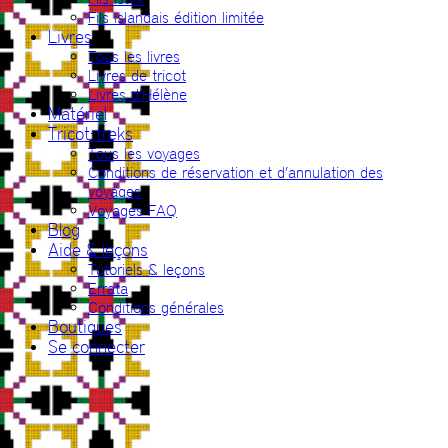
Fils islandais édition limitée
Livres
Tous les livres
Livres de tricot
Livres d’Hélène
Matériel
Tricot-treks
Tous les voyages
Conditions de réservation et d’annulation des
voyages
Voyages FAQ
Blog
Aide & leçons
Tutoriels & leçons
Errata
Conditions générales
Boutiques
Se connecter