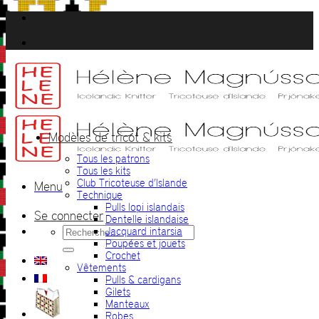
Passer
au
contenu
Modèles de tricot & kits
Tous les patrons
Tous les kits
Club Tricoteuse d’Islande
Menu
Technique
Pulls lopi islandais
Se connecter
Dentelle islandaise
Recherche
Jacquard intarsia
pour :
Poupées et jouets
Crochet
Vêtements
Pulls & cardigans
Gilets
Manteaux
Robes