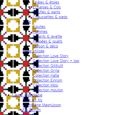
Châles & étoles
Echarpes & Cols
Moufles & gants
Chaussettes & pieds
Style
Adultes
Hommes
Enfants & layette
Poupées & jouets
Maison & déco
Laine utilisée
Collection Love Story
Collection Love Story + lopi
Collection Gilitrutt
Collection Grýla
Collection Katla
Collection Einrúm
Collection Mosi
Collection mouton
Laine islandaise
Tous les fils
Fils Hélène Magnússon
Fils Einrúm
Fils Ístex