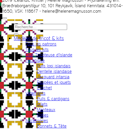
2019 Icelandic Knitter | Hélène Magnússon - Prjonakerling ehf.
Bræðraborgarstígur 10, 101 Reykjavík, Ísland Kennitala: 431014-
1650, VSK: 118617 - helene@helenemagnusson.com
Recherche
pour :
Modèles de tricot & kits
Tous les patrons
Tous les kits
Club Tricoteuse d’Islande
Technique
Pulls lopi islandais
Dentelle islandaise
Jacquard intarsia
Poupées et jouets
Crochet
Vêtements
Pulls & cardigans
Gilets
Manteaux
Robes
Accessories
Bonnets & Tête