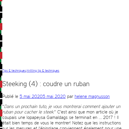
Tips & techniques
,
Knitting tip & techniques
Steeking (4) : coudre un ruban
Publié le
5 mai 2020
5 mai 2020
par
helene magnusson
“
Dans un prochain tuto, je vous montrerai comment ajouter un
ruban pour cacher le steek
.” C’est ainsi que mon article où je
coupais une lopapeysa Gamaldags se terminait en … 2017 ! Il
était bien temps de vous le montrer! Notez que les instructions
sur les mesures et l’épinglage conviennent également pour une