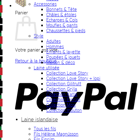
Accessories
Bonnets & Tête
Panier
Châles & étoles
Echarpes & Cols
Moufles & gants
Chaussettes & pieds
Style
Adultes
Hommes
Votre panier est vide.
Enfants & layette
Poupées & jouets
Retour à la boutique
Maison & déco
Laine utilisée
P
Collection Love Story
Collection Love Story + lopi
Collection Gilitrutt
Collection Grýla
Collection Katla
Collection Einrúm
Collection Mosi
Collection mouton
Laine islandaise
Tous les fils
V
Fils Hélène Magnússon
Fils Einrúm