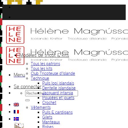
Passer
au
contenu
Modèles de tricot & kits
Tous les patrons
Tous les kits
Club Tricoteuse d’Islande
Menu
Technique
Pulls lopi islandais
Se connecter
Dentelle islandaise
Recherche
Jacquard intarsia
pour :
Poupées et jouets
Crochet
Vêtements
Pulls & cardigans
Gilets
Manteaux
Robes