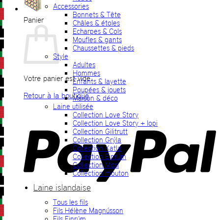
Accessories
Bonnets & Tête
Panier
Châles & étoles
Echarpes & Cols
Moufles & gants
Chaussettes & pieds
Style
Adultes
Hommes
Votre panier est vide.
Enfants & layette
Poupées & jouets
Retour à la boutique
Maison & déco
Laine utilisée
P
Collection Love Story
Collection Love Story + lopi
Collection Gilitrutt
Collection Grýla
Collection Katla
Collection Einrúm
Collection Mosi
Collection mouton
Laine islandaise
Tous les fils
V
Fils Hélène Magnússon
Fils Einrúm