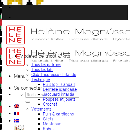
Passer
au
contenu
Modèles de tricot & kits
Tous les patrons
Tous les kits
Club Tricoteuse d’Islande
Menu
Technique
Pulls lopi islandais
Se connecter
Dentelle islandaise
Recherche
Jacquard intarsia
pour :
Poupées et jouets
Crochet
Vêtements
Pulls & cardigans
Gilets
Manteaux
Robes